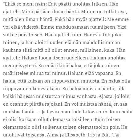
"Ehkä se meni näin: Edit päätti unohtaa Iriksen. Hän
ajatteli: Minä pärjään ilman häntä. Minun on tutkittava,
mitä olen ilman häntä. Ehkä hän myös ajatteli: Me emme
voi elää yhdessä. Emme mahdu samaan ruumiiseen. Yksi
sulkee pois toisen. Hän ajatteli niin. Hänestä tuli joku
toinen, ja hän aloitti uuden elämän mahdollisimman
kaukana siitä mitä oli ollut ennen, millainen, kuka. Hän
ajatteli: Haluan luoda itseni uudelleen. Haluan unohtaa
menneisyyteni. En enää ikinä halua, että joku toinen
määrittelee minua tai minut. Haluan elää vapaana. En
halua, että kukaan on riippuvainen minusta. En halua olla
riippuvainen kenestäkään. En halua muistaa häntä, sillä
kaikki hänessä muistuttaa minua vanhasta. Ajasta, jolloin
en osannut piirtää rajojani. En voi muistaa häntä, en saa
muistaa häntä. … Ja hyvin pian todella kävi niin. Kuin heitä
ei olisi koskaan ollut olemassa toisilleen. Kuin toisen
olemassaolo olisi sulkenut toisen olemassaolon pois. He
unohtivat toisensa, Alma ja Elisabeth. Iris ja Edit. Tai