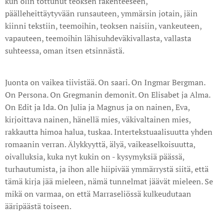
kun olin tottunut teoksen rakenteeseen,
päälleheittäytyvään runsauteen, ymmärsin jotain, jäin
kiinni tekstiin, teemoihin, teoksen naisiin, vankeuteen,
vapauteen, teemoihin lähisuhdeväkivallasta, vallasta
suhteessa, oman itsen etsinnästä.
Juonta on vaikea tiivistää. On saari. On Ingmar Bergman.
On Persona. On Gregmanin demonit. On Elisabet ja Alma.
On Edit ja Ida. On Julia ja Magnus ja on nainen, Eva,
kirjoittava nainen, hänellä mies, väkivaltainen mies,
rakkautta himoa halua, tuskaa. Intertekstuaalisuutta yhden
romaanin verran. Älykkyyttä, älyä, vaikeaselkoisuutta,
oivalluksia, kuka nyt kukin on - kysymyksiä päässä,
turhautumista, ja ihon alle hiipivää ymmärrystä siitä, että
tämä kirja jää mieleen, nämä tunnelmat jäävät mieleen. Se
mikä on varmaa, on että Marraseliössä kulkeudutaan
ääripäästä toiseen.