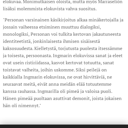
elokuvaa. Monimutkaisen oloista, mutta myös Marraseliön
lisäksi molemmista elokuvista vahva suositus.
"Personan varsinainen käsikirjoitus alkaa minäkertojalla ja
jossain vaiheessa etsiminen muuttuu dialogiksi,
monologiksi, Personan voi tulkita kertovan jakautuneesta
identiteetistä, jonkinlaisesta ihmisen sisäisestä
kaksosuudesta. Kielletystä, torjutusta puolesta itsessämme
ja toisesta, persoonasta. Ingmarin elokuvissa sanat ja eleet
ovat usein ristiriidassa, kasvot kertovat totuutta, sanat
toistavat valheita, joihin uskomme. Siksi peilejä on
kaikkialla Ingmarin elokuvissa, ne ovat hirvittäviä, ne
seuraavat meitä, eivät anna meidän elää totuutemme
kanssa rauhassa. Ingmarilla oli pimeä ja valoisa puoli.
Hänen pimeää puoltaan asuttivat demonit, joista jokaisen
hän oli nimennyt."