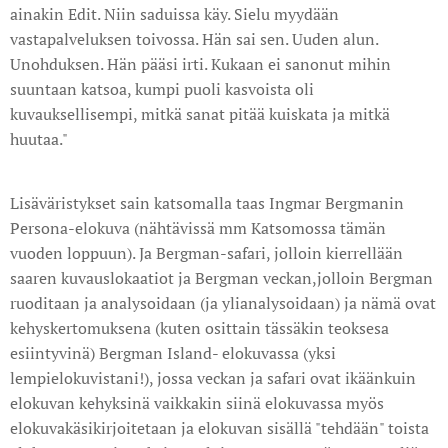
ainakin Edit. Niin saduissa käy. Sielu myydään
vastapalveluksen toivossa. Hän sai sen. Uuden alun.
Unohduksen. Hän pääsi irti. Kukaan ei sanonut mihin
suuntaan katsoa, kumpi puoli kasvoista oli
kuvauksellisempi, mitkä sanat pitää kuiskata ja mitkä
huutaa."
Lisäväristykset sain katsomalla taas Ingmar Bergmanin
Persona-elokuva (nähtävissä mm Katsomossa tämän
vuoden loppuun). Ja Bergman-safari, jolloin kierrellään
saaren kuvauslokaatiot ja Bergman veckan,jolloin Bergman
ruoditaan ja analysoidaan (ja ylianalysoidaan) ja nämä ovat
kehyskertomuksena (kuten osittain tässäkin teoksesa
esiintyvinä) Bergman Island- elokuvassa (yksi
lempielokuvistani!), jossa veckan ja safari ovat ikäänkuin
elokuvan kehyksinä vaikkakin siinä elokuvassa myös
elokuvakäsikirjoitetaan ja elokuvan sisällä "tehdään" toista