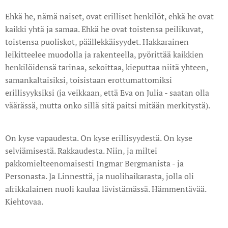
Ehkä he, nämä naiset, ovat erilliset henkilöt, ehkä he ovat
kaikki yhtä ja samaa. Ehkä he ovat toistensa peilikuvat,
toistensa puoliskot, päällekkäisyydet. Hakkarainen
leikitteelee muodolla ja rakenteella, pyörittää kaikkien
henkilöidensä tarinaa, sekoittaa, kieputtaa niitä yhteen,
samankaltaisiksi, toisistaan erottumattomiksi
erillisyyksiksi (ja veikkaan, että Eva on Julia - saatan olla
väärässä, mutta onko sillä sitä paitsi mitään merkitystä).
On kyse vapaudesta. On kyse erillisyydestä. On kyse
selviämisestä. Rakkaudesta. Niin, ja miltei
pakkomielteenomaisesti Ingmar Bergmanista - ja
Personasta. Ja Linnesttä, ja nuolihaikarasta, jolla oli
afrikkalainen nuoli kaulaa lävistämässä. Hämmentävää.
Kiehtovaa.