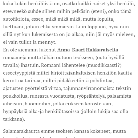
kuka kukin henkilöistä on, ovatko kaikki naiset yksi henkilö,
etewneekö suhde siihen mihin pelkäsin (eteni), onko tämä
autofiktiota, essee, mikä mikä mikä, mutta lopulta,
luettuani, jotain ehkä ymmärsin. Luin loppuun, hyvä niin
sillä nyt kun lukemisesta on jo aikaa, niin jäi myös mieleen,
ei vain tullut ja mennyt.
En ole aiemmin lukenut
Anna-Kaari Hakkaraiselta
romaaneja mutta tähän outoon teokseen, (outo hyvällä
tavalla) ihastuin. Romaani lähentelee (muodikkaasti?)
esseetyyppistä miltei kirjoittajankaltaisen henkilön kautta
kerrottua tarinaa, miltei pidäkkeetöntä pohdintaa,
ajatusten pyörteistä virtaa, tajunnanvirranomaista tekstin
poukkoilua, runsasta vuodatusta, ryöpsähtelyä, palaamista
aiheisiin, huomioihin, jotka erikseen korostetaan,
hyppäyksiä aika-ja henkilötasoissa (jolloin lukija saa olla
tarkkana).
Salamarakkautta emme teoksen kanssa kokeneet, mutta