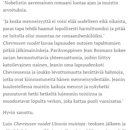
"Nobelistin aavemainen romaani luotaa ajan ja muistin
arvoituksia.
"Ja koska menneisyyttä ei voisi elää uudelleen eikä oikaista,
paras tapa tehdä haamut lopullisesti harmittomiksi ja pitää
ne loitolla olisi muuntaa ne romaanihenkilöiksi."
Chevreusen vuodet
kuvaa lapsuuden outojen tapahtumien
pitkiä jälkimaininkeja. Parikymppinen Jean Bosmans kokee
sarjan hermostuttavia yhteensattumia, joihin liittyy
katoilevainen nainen, Jeanin oma lapsuudenkoti
Chevreusessa ja joukko levottomuutta herättäviä hahmoja,
jotka ovat kiinnostuneita hänen menneisyydestään. Jeanin
kuulostellessa muistin kaikuja mennyt ja nykyhetki
punoutuvat hetki hetkeltä lujemmin toisiinsa ja
muodostavat lopulta verkon, joka kattaa puoli vuosisataa."
Hyvin sanottu.
Luin
Chevreusen vuodet Uinuvia muistoja
- teoksen jälkeen ja