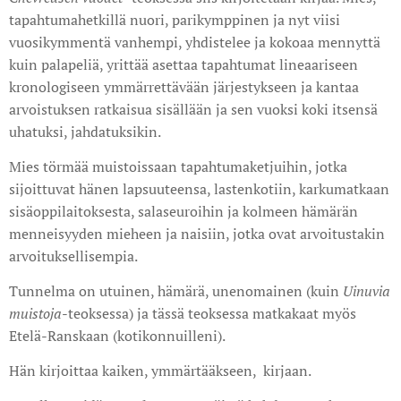
tapahtumahetkillä nuori, parikymppinen ja nyt viisi
vuosikymmentä vanhempi, yhdistelee ja kokoaa mennyttä
kuin palapeliä, yrittää asettaa tapahtumat lineaariseen
kronologiseen ymmärrettävään järjestykseen ja kantaa
arvoistuksen ratkaisua sisällään ja sen vuoksi koki itsensä
uhatuksi, jahdatuksikin.
Mies törmää muistoissaan tapahtumaketjuihin, jotka
sijoittuvat hänen lapsuuteensa, lastenkotiin, karkumatkaan
sisäoppilaitoksesta, salaseuroihin ja kolmeen hämärän
menneisyyden mieheen ja naisiin, jotka ovat arvoitustakin
arvoituksellisempia.
Tunnelma on utuinen, hämärä, unenomainen (kuin
Uinuvia
muistoja
-teoksessa) ja tässä teoksessa matkakaat myös
Etelä-Ranskaan (kotikonnuilleni).
Hän kirjoittaa kaiken, ymmärtääkseen, kirjaan.