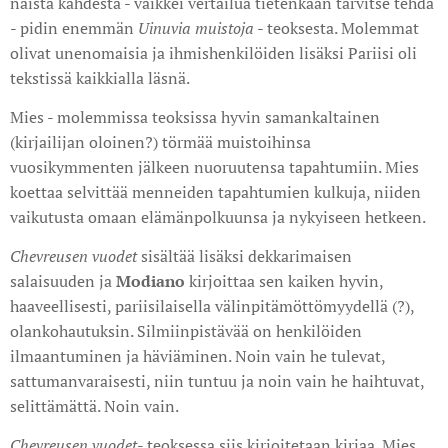
näistä kahdesta - vaikkei vertailua tietenkään tarvitse tehdä
- pidin enemmän
Uinuvia muistoja
- teoksesta. Molemmat
olivat unenomaisia ja ihmishenkilöiden lisäksi Pariisi oli
tekstissä kaikkialla läsnä.
Mies - molemmissa teoksissa hyvin samankaltainen
(kirjailijan oloinen?) törmää muistoihinsa
vuosikymmenten jälkeen nuoruutensa tapahtumiin. Mies
koettaa selvittää menneiden tapahtumien kulkuja, niiden
vaikutusta omaan elämänpolkuunsa ja nykyiseen hetkeen.
Chevreusen vuodet
sisältää lisäksi dekkarimaisen
salaisuuden ja
Modiano
kirjoittaa sen kaiken hyvin,
haaveellisesti, pariisilaisella välinpitämöttömyydellä (?),
olankohautuksin. Silmiinpistävää on henkilöiden
ilmaantuminen ja häviäminen. Noin vain he tulevat,
sattumanvaraisesti, niin tuntuu ja noin vain he haihtuvat,
selittämättä. Noin vain.
Chevreusen vuodet
- teoksessa siis kirjoitetaan kirjaa. Mies,