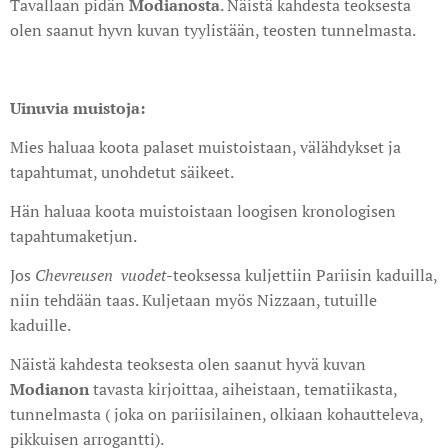
Tavallaan pidän
Modianosta
. Näistä kahdesta teoksesta
olen saanut hyvn kuvan tyylistään, teosten tunnelmasta.
Uinuvia muistoja:
Mies haluaa koota palaset muistoistaan, välähdykset ja
tapahtumat, unohdetut säikeet.
Hän haluaa koota muistoistaan loogisen kronologisen
tapahtumaketjun.
Jos
Chevreusen vuodet
-teoksessa kuljettiin Pariisin kaduilla,
niin tehdään taas. Kuljetaan myös Nizzaan, tutuille
kaduille.
Näistä kahdesta teoksesta olen saanut hyvä kuvan
Modianon
tavasta kirjoittaa, aiheistaan, tematiikasta,
tunnelmasta ( joka on pariisilainen, olkiaan kohautteleva,
pikkuisen arrogantti).