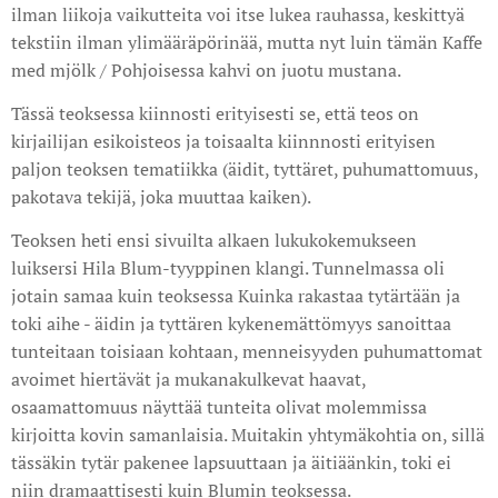
ilman liikoja vaikutteita voi itse lukea rauhassa, keskittyä
tekstiin ilman ylimääräpörinää, mutta nyt luin tämän Kaffe
med mjölk / Pohjoisessa kahvi on juotu mustana.
Tässä teoksessa kiinnosti erityisesti se, että teos on
kirjailijan esikoisteos ja toisaalta kiinnnosti erityisen
paljon teoksen tematiikka (äidit, tyttäret, puhumattomuus,
pakotava tekijä, joka muuttaa kaiken).
Teoksen heti ensi sivuilta alkaen lukukokemukseen
luiksersi Hila Blum-tyyppinen klangi. Tunnelmassa oli
jotain samaa kuin teoksessa Kuinka rakastaa tytärtään ja
toki aihe - äidin ja tyttären kykenemättömyys sanoittaa
tunteitaan toisiaan kohtaan, menneisyyden puhumattomat
avoimet hiertävät ja mukanakulkevat haavat,
osaamattomuus näyttää tunteita olivat molemmissa
kirjoitta kovin samanlaisia. Muitakin yhtymäkohtia on, sillä
tässäkin tytär pakenee lapsuuttaan ja äitiäänkin, toki ei
niin dramaattisesti kuin Blumin teoksessa.