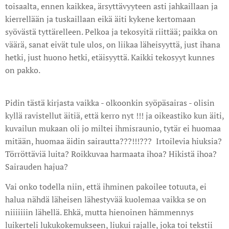
toisaalta, ennen kaikkea, ärsyttävyyteen asti jahkaillaan ja
kierrellään ja tuskaillaan eikä äiti kykene kertomaan
syövästä tyttärelleen. Pelkoa ja tekosyitä riittää; paikka on
väärä, sanat eivät tule ulos, on liikaa läheisyyttä, just ihana
hetki, just huono hetki, etäisyyttä. Kaikki tekosyyt kunnes
on pakko.
Pidin tästä kirjasta vaikka - olkoonkin syöpäsairas - olisin
kyllä ravistellut äitiä, että kerro nyt !!! ja oikeastiko kun äiti,
kuvailun mukaan oli jo miltei ihmisraunio, tytär ei huomaa
mitään, huomaa äidin sairautta???!!!??? Irtoilevia hiuksia?
Törröttäviä luita? Roikkuvaa harmaata ihoa? Hikistä ihoa?
Sairauden hajua?
Vai onko todella niin, että ihminen pakoilee totuuta, ei
halua nähdä läheisen lähestyvää kuolemaa vaikka se on
niiiiiiin lähellä. Ehkä, mutta hienoinen hämmennys
luikerteli lukukokemukseen, liukui rajalle, joka toi tekstii