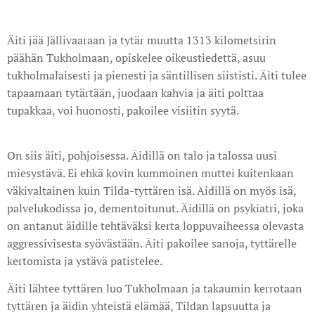
Äiti jää Jällivaaraan ja tytär muutta 1313 kilometsirin
päähän Tukholmaan, opiskelee oikeustiedettä, asuu
tukholmalaisesti ja pienesti ja säntillisen siististi. Äiti tulee
tapaamaan tytärtään, juodaan kahvia ja äiti polttaa
tupakkaa, voi huonosti, pakoilee visiitin syytä.
On siis äiti, pohjoisessa. Äidillä on talo ja talossa uusi
miesystävä. Ei ehkä kovin kummoinen muttei kuitenkaan
väkivaltainen kuin Tilda-tyttären isä. Äidillä on myös isä,
palvelukodissa jo, dementoitunut. Äidillä on psykiatri, joka
on antanut äidille tehtäväksi kerta loppuvaiheessa olevasta
aggressivisesta syövästään. Äiti pakoilee sanoja, tyttärelle
kertomista ja ystävä patistelee.
Äiti lähtee tyttären luo Tukholmaan ja takaumin kerrotaan
tyttären ja äidin yhteistä elämää, Tildan lapsuutta ja