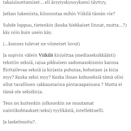
takaisinottamiset… eli ärsytyskynnykseni täyttyy,
Jatkan lukemista, kiinnostaa mihin Viikilä tämän vie?
Suhde loppuu, tietenkin (koska hiekkaiset linnat, mutta…?)
käy niin kuin usein käy.
(…kunnes tulevat ne viimeiset luvut)
Ja sopivin välein
Viikilä
kirjoittaa (mediaseksikkäästi)
tekstiin seksiä, rajua pikkuisen sadomasokismin kanssa
flirttailevaa seksiä ja kirjasta puhutaa, kohutaan ja kirja
myy? Koska seksi myy? Koska ilman kohuseksiä tämä olisi
ollut tavallinen rakkaustarina pintaraapaisuna ? Mutta ei
tämä ole seksikirja.
Teos on kuitenkin (olkoonkin ne muutamat
naintikohtaukset/seksi) tyylikästä, intellektuelli.
Ja laskelmoitu?.