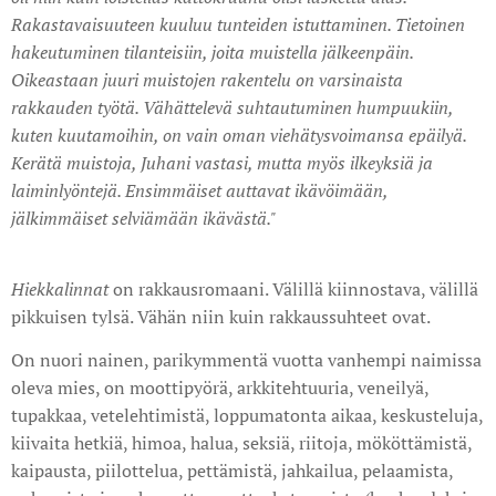
Rakastavaisuuteen kuuluu tunteiden istuttaminen. Tietoinen
hakeutuminen tilanteisiin, joita muistella jälkeenpäin.
Oikeastaan juuri muistojen rakentelu on varsinaista
rakkauden työtä. Vähättelevä suhtautuminen humpuukiin,
kuten kuutamoihin, on vain oman viehätysvoimansa epäilyä.
Kerätä muistoja, Juhani vastasi, mutta myös ilkeyksiä ja
laimin­lyöntejä. Ensimmäiset auttavat ikävöimään,
jälkimmäiset selviämään ikävästä."
Hiekkalinnat
on rakkausromaani. Välillä kiinnostava, välillä
pikkuisen tylsä. Vähän niin kuin rakkaussuhteet ovat.
On nuori nainen, parikymmentä vuotta vanhempi naimissa
oleva mies, on moottipyörä, arkkitehtuuria, veneilyä,
tupakkaa, vetelehtimistä, loppumatonta aikaa, keskusteluja,
kiivaita hetkiä, himoa, halua, seksiä, riitoja, mököttämistä,
kaipausta, piilottelua, pettämistä, jahkailua, pelaamista,