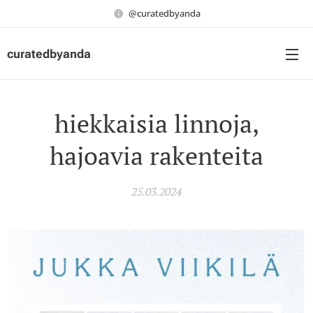
@curatedbyanda
curatedbyanda
hiekkaisia linnoja,
hajoavia rakenteita
25.03.2024