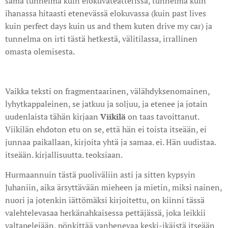
sama tunnelma kuin elokuvateatterissa, tunnelma kuin
ihanassa hitaasti etenevässä elokuvassa (kuin past lives
kuin perfect days kuin us and them kuten drive my car) ja
tunnelma on irti tästä hetkestä, välitilassa, irrallinen
omasta olemisesta.
Vaikka teksti on fragmentaarinen, välähdyksenomainen,
lyhytkappaleinen, se jatkuu ja soljuu, ja etenee ja jotain
uudenlaista tähän kirjaan
Viikilä
on taas tavoittanut.
Viikilän ehdoton etu on se, että hän ei toista itseään, ei
junnaa paikallaan, kirjoita yhtä ja samaa. ei. Hän uudistaa.
itseään. kirjallisuutta. teoksiaan.
Hurmaannuin tästä puoliväliin asti ja sitten kypsyin
Juhaniin, aika ärsyttävään mieheen ja mietin, miksi nainen,
nuori ja jotenkin iättömäksi kirjoitettu, on kiinni tässä
valehtelevasaa herkänahkaisessa pettäjässä, joka leikkii
valtapelejään, pönkittää vanhenevaa keski-ikäistä itseään