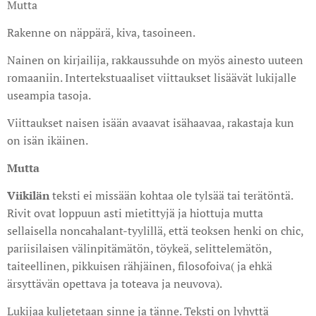
Mutta
Rakenne on näppärä, kiva, tasoineen.
Nainen on kirjailija, rakkaussuhde on myös ainesto uuteen
romaaniin. Intertekstuaaliset viittaukset lisäävät lukijalle
useampia tasoja.
Viittaukset naisen isään avaavat isähaavaa, rakastaja kun
on isän ikäinen.
Mutta
Viikilän
teksti ei missään kohtaa ole tylsää tai terätöntä.
Rivit ovat loppuun asti mietittyjä ja hiottuja mutta
sellaisella noncahalant-tyylillä, että teoksen henki on chic,
pariisilaisen välinpitämätön, töykeä, selittelemätön,
taiteellinen, pikkuisen rähjäinen, filosofoiva( ja ehkä
ärsyttävän opettava ja toteava ja neuvova).
Lukijaa kuljetetaan sinne ja tänne. Teksti on lyhyttä