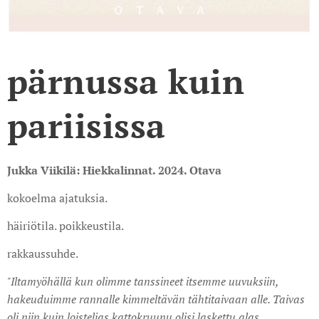
pärnussa kuin
pariisissa
Jukka Viikilä: Hiekkalinnat. 2024. Otava
kokoelma ajatuksia.
häiriötila. poikkeustila.
rakkaussuhde.
"Iltamyöhällä kun olimme tanssineet itsemme uuvuksiin,
hakeuduimme rannalle kimmeltävän tähtitaivaan alle. Taivas
oli niin kuin loistelias katto­kruunu olisi laskettu alas.