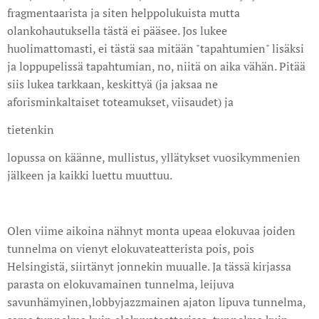
fragmentaarista ja siten helppolukuista mutta
olankohautuksella tästä ei pääsee. Jos lukee
huolimattomasti, ei tästä saa mitään "tapahtumien" lisäksi
ja loppupelissä tapahtumian, no, niitä on aika vähän. Pitää
siis lukea tarkkaan, keskittyä (ja jaksaa ne
aforisminkaltaiset toteamukset, viisaudet) ja
tietenkin
lopussa on käänne, mullistus, yllätykset vuosikymmenien
jälkeen ja kaikki luettu muuttuu.
Olen viime aikoina nähnyt monta upeaa elokuvaa joiden
tunnelma on vienyt elokuvateatterista pois, pois
Helsingistä, siirtänyt jonnekin muualle. Ja tässä kirjassa
parasta on elokuvamainen tunnelma, leijuva
savunhämyinen,lobbyjazzmainen ajaton lipuva tunnelma,