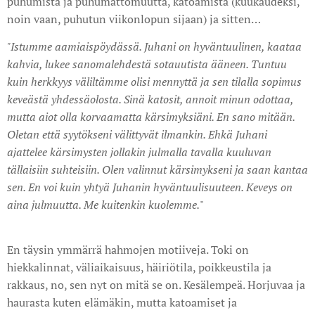
puhumista ja puhumattomuutta, katoamista (kuukaudeksi,
noin vaan, puhutun viikonlopun sijaan) ja sitten…
"Istumme aamiaispöydässä. Juhani on hyväntuulinen, kaataa
kahvia, lukee sanomalehdestä sotauutista ääneen. Tuntuu
kuin herkkyys väliltämme olisi mennyttä ja sen tilalla sopimus
keveästä yhdessäolosta. Sinä katosit, annoit minun odottaa,
mutta aiot olla korvaamatta kärsimyksiäni. En sano mitään.
Oletan että syytökseni välittyvät ilmankin. Ehkä Juhani
ajattelee kärsimysten jollakin julmalla tavalla kuuluvan
tällaisiin suhteisiin. Olen valinnut kärsimykseni ja saan kantaa
sen. En voi kuin yhtyä Juhanin hyväntuulisuuteen. Keveys on
aina julmuutta. Me kuitenkin kuolemme.
"
En täysin ymmärrä hahmojen motiiveja. Toki on
hiekkalinnat, väliaikaisuus, häiriötila, poikkeustila ja
rakkaus, no, sen nyt on mitä se on. Kesälempeä. Horjuvaa ja
haurasta kuten elämäkin, mutta katoamiset ja