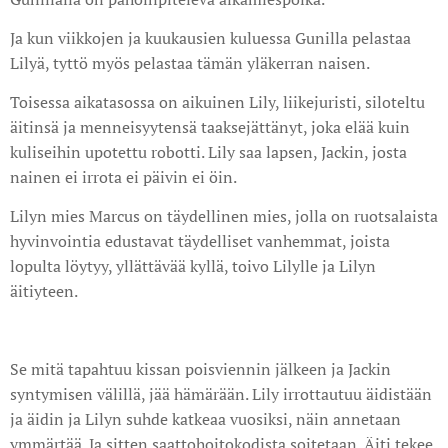
Ja kun viikkojen ja kuukausien kuluessa Gunilla pelastaa
Lilyä, tyttö myös pelastaa tämän yläkerran naisen.
Toisessa aikatasossa on aikuinen Lily, liikejuristi, siloteltu
äitinsä ja menneisyytensä taaksejättänyt, joka elää kuin
kuliseihin upotettu robotti. Lily saa lapsen, Jackin, josta
nainen ei irrota ei päivin ei öin.
Lilyn mies Marcus on täydellinen mies, jolla on ruotsalaista
hyvinvointia edustavat täydelliset vanhemmat, joista
lopulta löytyy, yllättävää kyllä, toivo Lilylle ja Lilyn
äitiyteen.
Se mitä tapahtuu kissan poisviennin jälkeen ja Jackin
syntymisen välillä, jää hämärään. Lily irrottautuu äidistään
ja äidin ja Lilyn suhde katkeaa vuosiksi, näin annetaan
ymmärtää. Ja sitten saattohoitokodista soitetaan. Äiti tekee