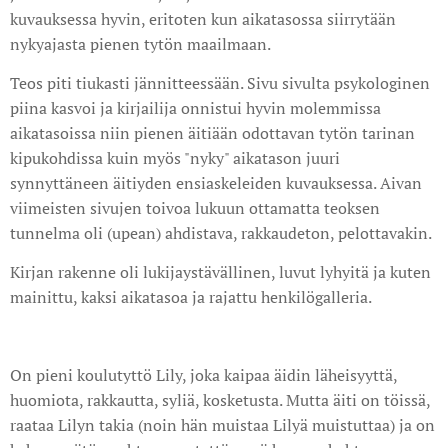
kuvauksessa hyvin, eritoten kun aikatasossa siirrytään
nykyajasta pienen tytön maailmaan.
Teos piti tiukasti jännitteessään. Sivu sivulta psykologinen
piina kasvoi ja kirjailija onnistui hyvin molemmissa
aikatasoissa niin pienen äitiään odottavan tytön tarinan
kipukohdissa kuin myös "nyky" aikatason juuri
synnyttäneen äitiyden ensiaskeleiden kuvauksessa. Aivan
viimeisten sivujen toivoa lukuun ottamatta teoksen
tunnelma oli (upean) ahdistava, rakkaudeton, pelottavakin.
Kirjan rakenne oli lukijaystävällinen, luvut lyhyitä ja kuten
mainittu, kaksi aikatasoa ja rajattu henkilögalleria.
On pieni koulutyttö Lily, joka kaipaa äidin läheisyyttä,
huomiota, rakkautta, syliä, kosketusta. Mutta äiti on töissä,
raataa Lilyn takia (noin hän muistaa Lilyä muistuttaa) ja on