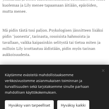
kuolemaa ja Lily menee tapaamaan äitiään, epäröiden,
mutta menee.
Mä pidin tästä tosi paljon. Psykologisen jännitteen lisäksi
pidin "juonesta", tarinasta, rosoisista hahmoista ja
tavallaan, vaikka kaipasinkin selitystä tai tietoa miten ja
milloin Lily irrottautuu äidistään, pidin myös tarinan
aukkoisuudesta.
Share
Käytämme evästeitä mahdollistaaksemme
verkkosivustomme asianmukaisen toiminnan ja
turvallisuuden sekä tarjotaksemme sinulle parhaan
mahdollisen käyttökokemuksen.
©curatedbyanda. Kaikki oikeudet pidätetään.
Hyväksy vain tarpeelliset
Hyväksy kaikki
Luotu
Webnodella
Evästeet