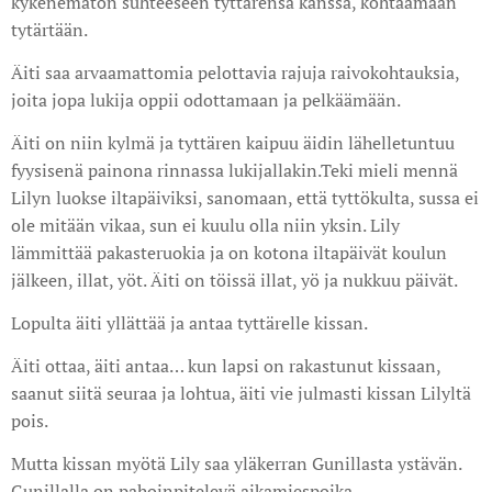
kykenemätön suhteeseen tyttärensä kanssa, kohtaamaan
tytärtään.
Äiti saa arvaamattomia pelottavia rajuja raivokohtauksia,
joita jopa lukija oppii odottamaan ja pelkäämään.
Äiti on niin kylmä ja tyttären kaipuu äidin lähelletuntuu
fyysisenä painona rinnassa lukijallakin.Teki mieli mennä
Lilyn luokse iltapäiviksi, sanomaan, että tyttökulta, sussa ei
ole mitään vikaa, sun ei kuulu olla niin yksin. Lily
lämmittää pakasteruokia ja on kotona iltapäivät koulun
jälkeen, illat, yöt. Äiti on töissä illat, yö ja nukkuu päivät.
Lopulta äiti yllättää ja antaa tyttärelle kissan.
Äiti ottaa, äiti antaa… kun lapsi on rakastunut kissaan,
saanut siitä seuraa ja lohtua, äiti vie julmasti kissan Lilyltä
pois.
Mutta kissan myötä Lily saa yläkerran Gunillasta ystävän.
Gunillalla on pahoinpitelevä aikamiespoika.