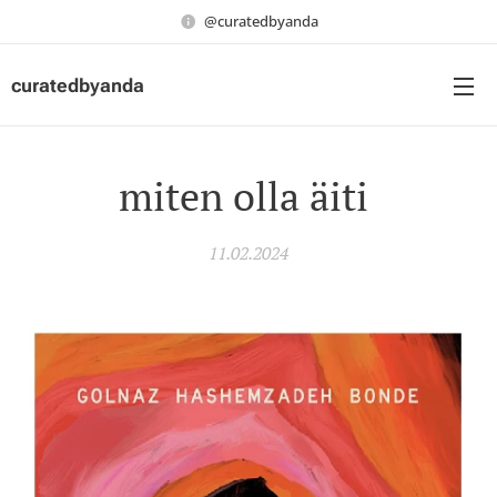
@curatedbyanda
curatedbyanda
miten olla äiti
11.02.2024