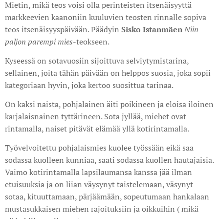
Mietin, mikä teos voisi olla perinteisten itsenäisyyttä
markkeevien kaanoniin kuuluvien teosten rinnalle sopiva
teos itsenäisyyspäivään. Päädyin
Sisko Istanmäen
Niin
paljon parempi mies
-teokseen.
Kyseessä on sotavuosiin sijoittuva selviytymistarina,
sellainen, joita tähän päivään on helppos suosia, joka sopii
kategoriaan hyvin, joka kertoo suosittua tarinaa.
On kaksi naista, pohjalainen äiti poikineen ja eloisa iloinen
karjalaisnainen tyttärineen. Sota jyllää, miehet ovat
rintamalla, naiset pitävät elämää yllä kotirintamalla.
Työvelvoitettu pohjalaismies kuolee työssään eikä saa
sodassa kuolleen kunniaa, saati sodassa kuollen hautajaisia.
Vaimo kotirintamalla lapsilaumansa kanssa jää ilman
etuisuuksia ja on liian väysynyt taistelemaan, väsynyt
sotaa, kituuttamaan, pärjäämään, sopeutumaan hankalaan
mustasukkaisen miehen rajoituksiin ja oikkuihin ( mikä