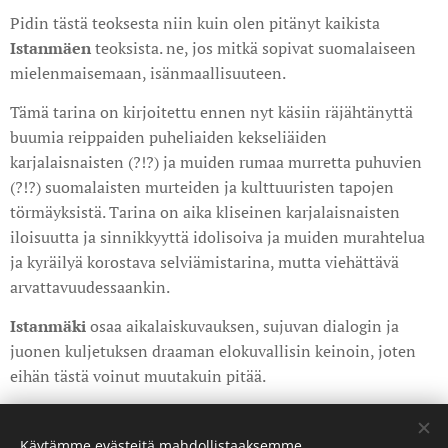
Pidin tästä teoksesta niin kuin olen pitänyt kaikista
Istanmäen
teoksista. ne, jos mitkä sopivat suomalaiseen
mielenmaisemaan, isänmaallisuuteen.
Tämä tarina on kirjoitettu ennen nyt käsiin räjähtänyttä
buumia reippaiden puheliaiden kekseliäiden
karjalaisnaisten (?!?) ja muiden rumaa murretta puhuvien
(?!?) suomalaisten murteiden ja kulttuuristen tapojen
törmäyksistä. Tarina on aika kliseinen karjalaisnaisten
iloisuutta ja sinnikkyyttä idolisoiva ja muiden murahtelua
ja kyräilyä korostava selviämistarina, mutta viehättävä
arvattavuudessaankin.
Istanmäki
osaa aikalaiskuvauksen, sujuvan dialogin ja
juonen kuljetuksen draaman elokuvallisin keinoin, joten
eihän tästä voinut muutakuin pitää.
Share
Käytämme evästeitä mahdollistaaksemme