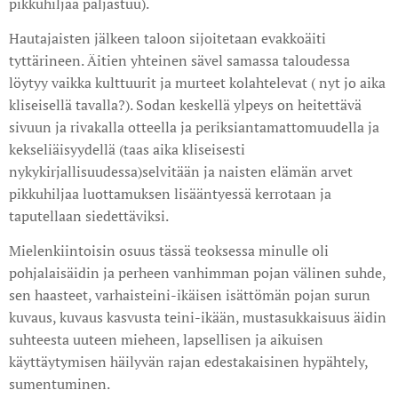
pikkuhiljaa paljastuu).
Hautajaisten jälkeen taloon sijoitetaan evakkoäiti
tyttärineen. Äitien yhteinen sävel samassa taloudessa
löytyy vaikka kulttuurit ja murteet kolahtelevat ( nyt jo aika
kliseisellä tavalla?). Sodan keskellä ylpeys on heitettävä
sivuun ja rivakalla otteella ja periksiantamattomuudella ja
kekseliäisyydellä (taas aika kliseisesti
nykykirjallisuudessa)selvitään ja naisten elämän arvet
pikkuhiljaa luottamuksen lisääntyessä kerrotaan ja
taputellaan siedettäviksi.
Mielenkiintoisin osuus tässä teoksessa minulle oli
pohjalaisäidin ja perheen vanhimman pojan välinen suhde,
sen haasteet, varhaisteini-ikäisen isättömän pojan surun
kuvaus, kuvaus kasvusta teini-ikään, mustasukkaisuus äidin
suhteesta uuteen mieheen, lapsellisen ja aikuisen
käyttäytymisen häilyvän rajan edestakaisinen hypähtely,
sumentuminen.