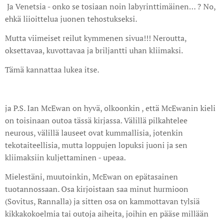
Ja Venetsia - onko se tosiaan noin labyrinttimäinen… ? No,
ehkä liioittelua juonen tehostukseksi.
Mutta viimeiset reilut kymmenen sivua!!! Neroutta,
oksettavaa, kuvottavaa ja briljantti uhan kliimaksi.
Tämä kannattaa lukea itse.
ja P.S. Ian McEwan on hyvä, olkoonkin , että McEwanin kieli
on toisinaan outoa tässä kirjassa. Välillä pilkahtelee
neurous, välillä lauseet ovat kummallisia, jotenkin
tekotaiteellisia, mutta loppujen lopuksi juoni ja sen
kliimaksiin kuljettaminen - upeaa.
Mielestäni, muutoinkin, McEwan on epätasainen
tuotannossaan. Osa kirjoistaan saa minut hurmioon
(Sovitus, Rannalla) ja sitten osa on kammottavan tylsiä
kikkakokoelmia tai outoja aiheita, joihin en pääse millään