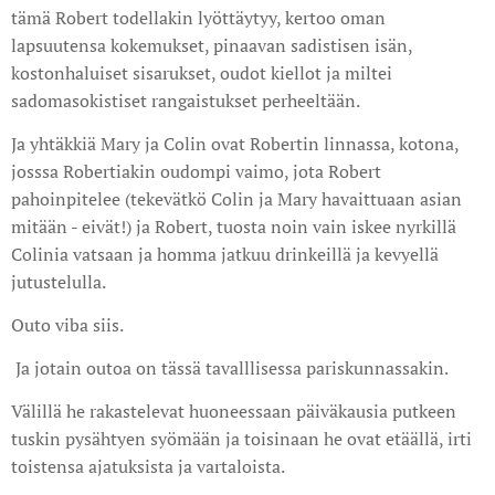
tämä Robert todellakin lyöttäytyy, kertoo oman
lapsuutensa kokemukset, pinaavan sadistisen isän,
kostonhaluiset sisarukset, oudot kiellot ja miltei
sadomasokistiset rangaistukset perheeltään.
Ja yhtäkkiä Mary ja Colin ovat Robertin linnassa, kotona,
josssa Robertiakin oudompi vaimo, jota Robert
pahoinpitelee (tekevätkö Colin ja Mary havaittuaan asian
mitään - eivät!) ja Robert, tuosta noin vain iskee nyrkillä
Colinia vatsaan ja homma jatkuu drinkeillä ja kevyellä
jutustelulla.
Outo viba siis.
Ja jotain outoa on tässä tavalllisessa pariskunnassakin.
Välillä he rakastelevat huoneessaan päiväkausia putkeen
tuskin pysähtyen syömään ja toisinaan he ovat etäällä, irti
toistensa ajatuksista ja vartaloista.