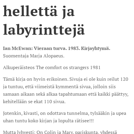
hellettä ja
labyrinttejä
Ian McEwan: Vieraan turva. 1983. Kirjayhtymä.
Suomentaja Marja Alopaeus.
Alkuperäisteos The comfort os strangers 1981
Tämä kirja on hyvin erikoinen. Sivuja ei ole kuin reilut 120
ja tuntuu, että viimeistä kymmentä sivua, jolloin siis
samaan aikaan sekä alkaa tapahtumaan että kaikki päättyy,
kehitellään se ekat 110 sivua.
Jotenkin, kivasti, on odottava tunnelma, tylsääkin ja upea
uhan tuntu koko kirjan ja lopulta rätisee!!!
Mutta lyhyesti: On Colin ja Mary, pariskunta, yhdessä