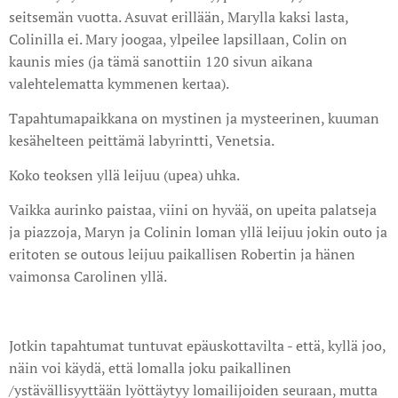
seitsemän vuotta. Asuvat erillään, Marylla kaksi lasta,
Colinilla ei. Mary joogaa, ylpeilee lapsillaan, Colin on
kaunis mies (ja tämä sanottiin 120 sivun aikana
valehtelematta kymmenen kertaa).
Tapahtumapaikkana on mystinen ja mysteerinen, kuuman
kesähelteen peittämä labyrintti, Venetsia.
Koko teoksen yllä leijuu (upea) uhka.
Vaikka aurinko paistaa, viini on hyvää, on upeita palatseja
ja piazzoja, Maryn ja Colinin loman yllä leijuu jokin outo ja
eritoten se outous leijuu paikallisen Robertin ja hänen
vaimonsa Carolinen yllä.
Jotkin tapahtumat tuntuvat epäuskottavilta - että, kyllä joo,
näin voi käydä, että lomalla joku paikallinen
/ystävällisyyttään lyöttäytyy lomailijoiden seuraan, mutta