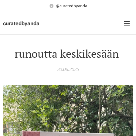
@curatedbyanda
curatedbyanda
runoutta keskikesään
20.06.2025