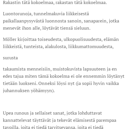
Rakastin tätä kokoelmaa, rakastan tätä kokoelmaa.
Luontorunoja, tunnelmakuvia liikkeisestä
paikallaanpysyvästä luonnosta sanoin, sanaparein, jotka
menevät ihon alle, löytävät tiensä sieluun.
Möller kirjoittaa toiseudesta, ulkopuolisuudesta, elämän
liikkeistä, tunteista, alakulosta, liikkumattomuudesta,
surusta
takaumista menneisiin, muistokuvista lapsuuteen ja en
edes tajua miten tämä kokoelma ei ole ennemmin löytänyt
tietään luokseni. Onneksi löysi nyt (ja sopii hyvin vaikka
juhannuksen yöhämyyn).
Upea runous ja sellaiset sanat, jotka lohduttavat
kannattelevat täyttävät ja tekevät elämisestä parempaa
tavoilla, joita ei tiedä tarvitsevansa, joita ei tiedä