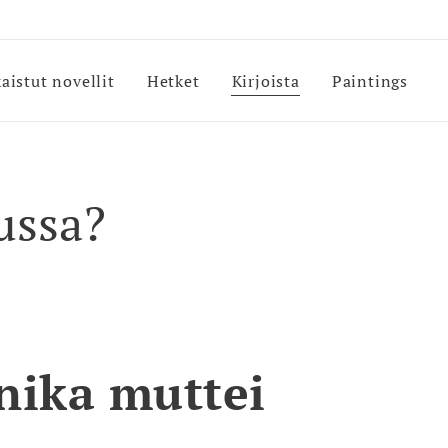
kaistut novellit
Hetket
Kirjoista
Paintings
ussa?
nika muttei