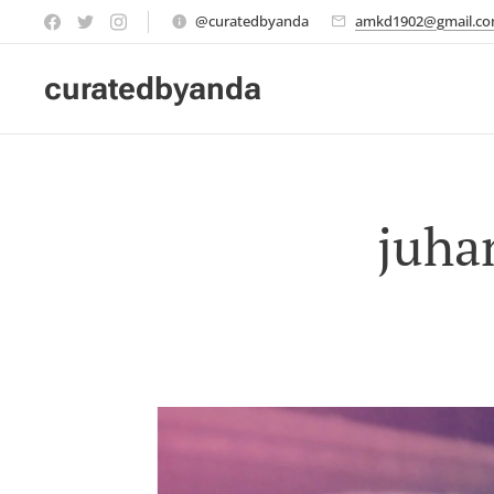
@curatedbyanda
amkd1902@gmail.c
curatedbyanda
juha