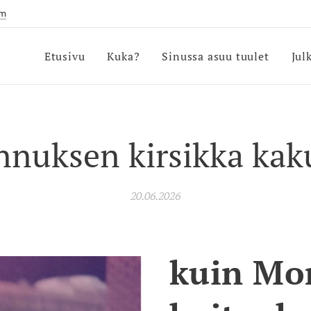
om
Etusivu
Kuka?
Sinussa asuu tuulet
Jul
nnuksen kirsikka kak
20.06.2026
kuin Mo