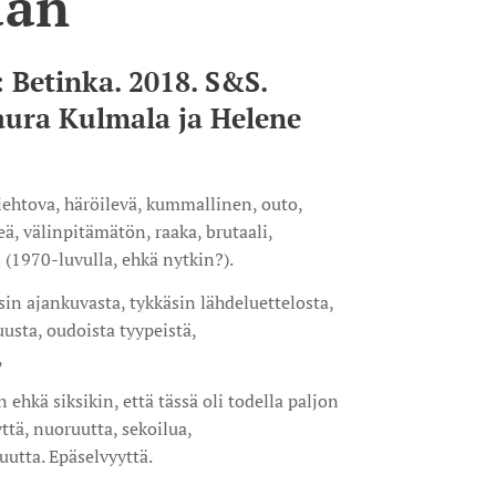
aan
 Betinka. 2018. S&S.
ura Kulmala ja Helene
Kiehtova, häröilevä, kummallinen, outo,
eä, välinpitämätön, raaka, brutaali,
 (1970-luvulla, ehkä nytkin?).
sin ajankuvasta, tykkäsin lähdeluettelosta,
uusta, oudoista tyypeistä,
,
n ehkä siksikin, että tässä oli todella paljon
tä, nuoruutta, sekoilua,
utta. Epäselvyyttä.