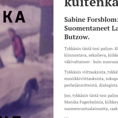
kuitenk
Sabine Forsblom:
Suomentaneet La
Butzow.
Tykkäsin tästä tosi paljon. 
kiinnostava, sekoileva, kiihk
väkivaltainen - kuin nuoruus
Tykkäsin viittauksista, tykkä
musiikkiviittauksista, sukup
perhejännitteistä, dialogista
Joo, tykkäsin tästä tosi paljo
Monika Fagerholmia, kiihkeyt
suomenruotsalaisuutta, raaku