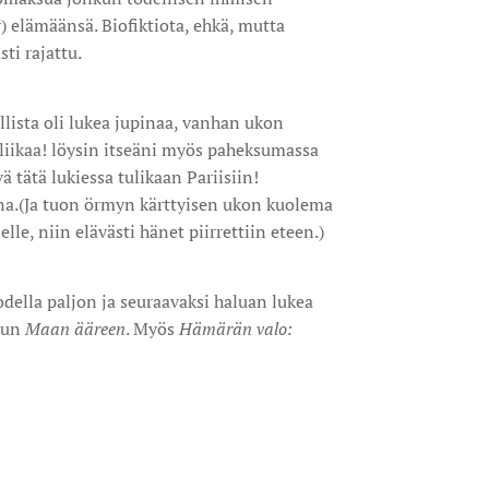
) elämäänsä. Biofiktiota, ehkä, mutta
sti rajattu.
llista oli lukea jupinaa, vanhan ukon
 liikaa! löysin itseäni myös paheksumassa
ä tätä lukiessa tulikaan Pariisiin!
na.(Ja tuon örmyn kärttyisen ukon kuolema
lle, niin elävästi hänet piirrettiin eteen.)
todella paljon ja seuraavaksi haluan lukea
tun
Maan ääreen
. Myös
Hämärän valo: