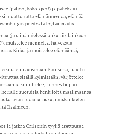
isee (paljon, koko ajan!) ja paheksuu
hkeäksi muuttunutta elämänmenoa, elämää
uxemburgin puistosta löytää jäkäliä.
a (ja siinä mielessä onko siis lainkaan
?), muistelee menneitä, halveksuu
essa. Kirjaa ja muistelee elämäänsä,
eisinä elinvuosinaan Pariisissa, nauttii
tuuttaa sisällä kylmissään, värjöttelee
ossaan ja sinnittelee, kunnes hiipuu
 herralle suotuisia henkilöitä maailmaansa
uoka-avun tuoja ja sisko, ranskankielen
jeitä Iisalmeen.
os ja jatkaa Carlsonin tyyliä asettautua
omaksua jonkun todellisen ihmisen