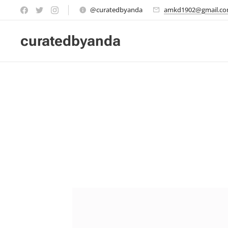
@curatedbyanda
amkd1902@gmail.c
curatedbyanda