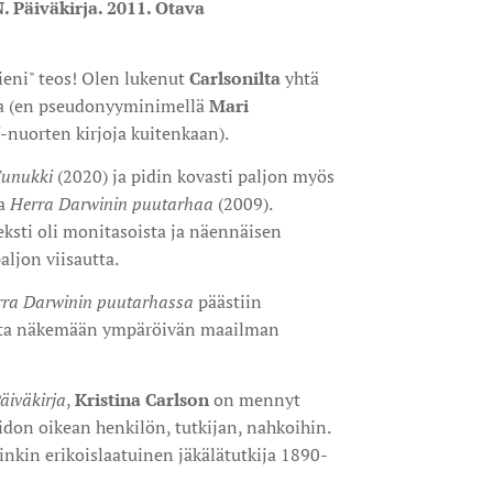
. Päiväkirja. 2011. Otava
ieni" teos! Olen lukenut
Carlsonilta
yhtä
nsa (en pseudonyyminimellä
Mari
-nuorten kirjoja kuitenkaan).
unukki
(2020) ja pidin kovasti paljon myös
ta
Herra Darwinin puutarhaa
(2009).
eksti oli monitasoista ja näennäisen
paljon viisautta.
ra Darwinin puutarhassa
päästiin
tta näkemään ympäröivän maailman
äiväkirja
,
Kristina
Carlson
on mennyt
aidon oikean henkilön, tutkijan, nahkoihin.
vinkin erikoislaatuinen jäkälätutkija 1890-