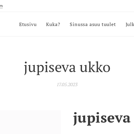
om
Etusivu
Kuka?
Sinussa asuu tuulet
Jul
jupiseva ukko
17.05.2023
jupiseva