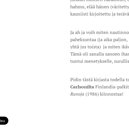
hahmo, elää hänen (väritetty
kauniisti kirjoitettu ja terävä
Ja ah ja voih miten nautinno
paheksuntaa (ja aika paljon,
yhtä jos toista) ja miten ikäv
Tämä oli sanalla sanoen iha
tuntui menetykselle, surullise
Pidin tästä kirjasta todella 
Carlsonilta
Finlandia-palki
Runoja
(1986) kiinnostaa!