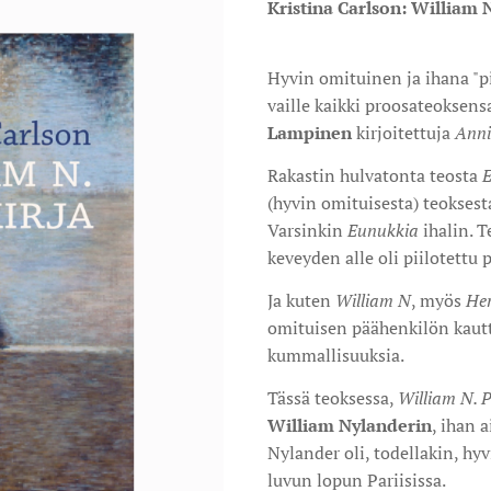
Kristina Carlson: William N
Hyvin omituinen ja ihana "p
vaille kaikki proosateokse
Lampinen
kirjoitettuja
Anni
Rakastin hulvatonta teosta
E
(hyvin omituisesta) teokses
Varsinkin
Eunukkia
ihalin. T
keveyden alle oli piilotettu 
Ja kuten
William N
, myös
Her
omituisen päähenkilön kau
kummallisuuksia.
Tässä teoksessa,
William N. P
William Nylanderin
, ihan 
Nylander oli, todellakin, hy
luvun lopun Pariisissa.