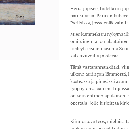
Herra jupisee, todellakin jup
pariisilaisia, Pariisin kii
Pariisissa, jossa enää vain L
Mies kummeksuu nykymaailma
omituinen tai omalaatuinen
tiedeyhteisöjen jäseniä Suom
kalkkiviivoilla jo olevaa.
Tämä vastarannankiiski, viim
ulkona auringon lämmöstä, ki
kosteassa ja pimeässä asunn
työpöytänsä ääreen. Lopussa
on vain entinen apulainen, r
opettaja, jolle kirjoittaa kir
Kiinnostava teos, mieluisa te
jonkun ihmisen nahkoihin, 