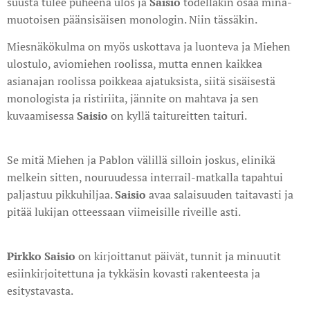
suusta tulee puheena ulos ja
Saisio
todellakin osaa minä-
muotoisen päänsisäisen monologin. Niin tässäkin.
Miesnäkökulma on myös uskottava ja luonteva ja Miehen
ulostulo, aviomiehen roolissa, mutta ennen kaikkea
asianajan roolissa poikkeaa ajatuksista, siitä sisäisestä
monologista ja ristiriita, jännite on mahtava ja sen
kuvaamisessa
Saisio
on kyllä taitureitten taituri.
Se mitä Miehen ja Pablon välillä silloin joskus, elinikä
melkein sitten, nouruudessa interrail-matkalla tapahtui
paljastuu pikkuhiljaa.
Saisio
avaa salaisuuden taitavasti ja
pitää lukijan otteessaan viimeisille riveille asti.
P
irkko Saisio
on kirjoittanut päivät, tunnit ja minuutit
esiinkirjoitettuna ja tykkäsin kovasti rakenteesta ja
esitystavasta.