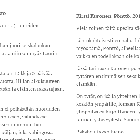
sto
Kirsti Kuronen. Pönttö. 20
Nuorta) tunteiden
Vielä toinen tältä upealta 
Lähtökohtaisesti en halua l
rhan juuri seiskaluokan
myös tämä, Pönttö, aiheella
 mutta niin on myös Laurin
vaikka en todellakaan ole k
tässä tarinassa Kuronen pur
ta on 12 kk ja 3 päivää.
tyttären ensimmäisen seksi
vuotta, Hillan aikuisuuteen
elämään.
tsän ja eläinten rakastajaan.
On tytär, on isä ja yhteine
keskiön ympärille, lomaan K
in ei pelkästään nuoruuden
ylioppilaaksi kirjoittaneen
ennuksen, välähdykset
tarinan ystävyydestä Samii
auksen mummon luo,
Pakahduttavan hieno.
 pöljän, joka vahingossa