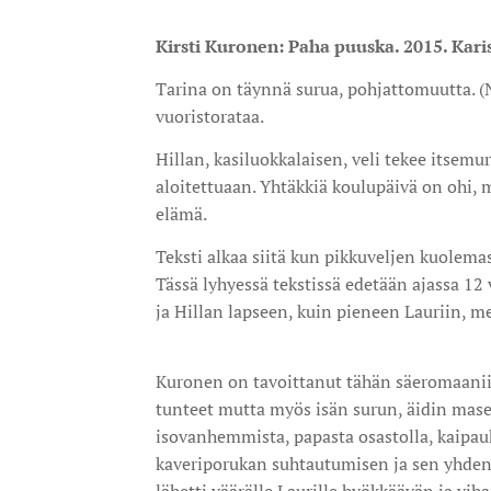
Kirsti Kuronen: Paha puuska. 2015. Kari
Tarina on täynnä surua, pohjattomuutta. (
vuoristorataa.
Hillan, kasiluokkalaisen, veli tekee itsemu
aloitettuaan. Yhtäkkiä koulupäivä on ohi,
elämä.
Teksti alkaa siitä kun pikkuveljen kuolemas
Tässä lyhyessä tekstissä edetään ajassa 12 
ja Hillan lapseen, kuin pieneen Lauriin, me
Kuronen on tavoittanut tähän säeromaani
tunteet mutta myös isän surun, äidin mas
isovanhemmista, papasta osastolla, kaip
kaveriporukan suhtautumisen ja sen yhden