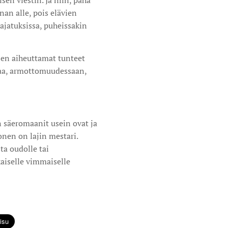
isen viestin. Ja niin, paha
unan alle, pois elävien
n ajatuksissa, puheissakin
 sen aiheuttamat tunteet
saa, armottomuudessaan,
ten säeromaanit usein ovat ja
nen on lajin mestari.
ta oudolle tai
aiselle vimmaiselle