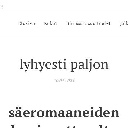
om
Etusivu
Kuka?
Sinussa asuu tuulet
Jul
lyhyesti paljon
10.04.2024
säeromaaneiden