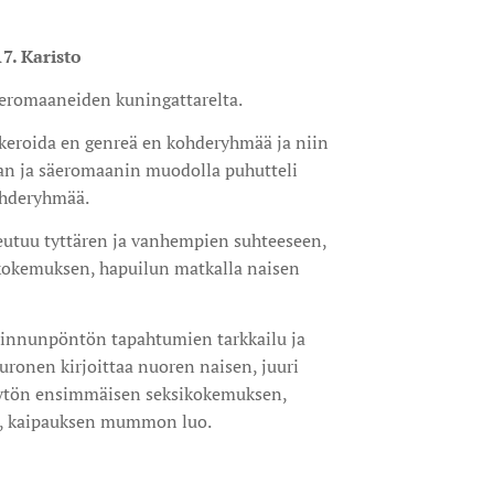
17. Karisto
säeromaaneiden kuningattarelta.
okeroida en genreä en kohderyhmää ja niin
an ja säeromaanin muodolla puhutteli
ohderyhmää.
eutuu tyttären ja vanhempien suhteeseen,
kokemuksen, hapuilun matkalla naisen
n linnunpöntön tapahtumien tarkkailu ja
uronen kirjoittaa nuoren naisen, juuri
 tytön ensimmäisen seksikokemuksen,
n, kaipauksen mummon luo.