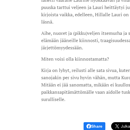
lähetti väärälle Laurille hyökkäävän ja viha
puuska tarttui veljeen ja Lauri heittäytyi j
kirjoista vaikka, edelleen, Hillalle Lauri o
läsnä.
Aihe, nuoret ja (pikku)veljen itsemurha ja
elämään jääneille kiinnosti, traagisuudes
järjettömyydessään.
Miten voisi olla kiinnostamatta?
Kirja on lyhyt, reilusti alle sata sivua, ku
sanojakin per sivu hyvin vähän, mutta Kuro
Mitään ei jää sanomatta, mikään ei kuullos
paikkansapitämättömälle vaan aidolle tusk
surulliselle.
Share