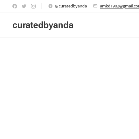
@curatedbyanda
amkd1902@gmail.c
curatedbyanda