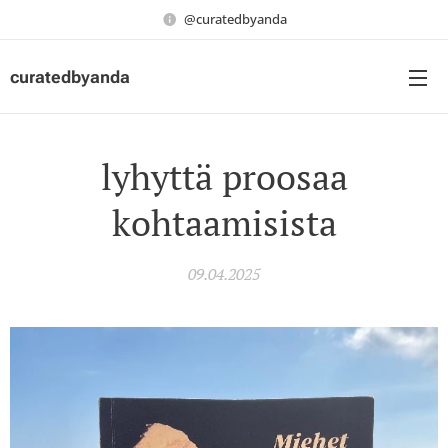
@curatedbyanda
curatedbyanda
lyhyttä proosaa
kohtaamisista
09.04.2025