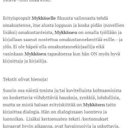
Erityispropsit
Mykkäselle
fiksusta valinnasta tehdä
omakustenne, itse alusta loppuun ja koska pidän (novellien
lisäksi) omakustanteista,
Mykkänen
on omalla työllään ja
kirjallaan saanut nostettua omakustannekenttää esille. - ja
ylös. Ei ole häpeä olla omakustannekirjaailija eikä
vasinkaan
Mykkäsen
tapauksessa kun hän ON myös hyvä
kirjoittaja ja kirjailija.
Tekstit olivat hienoja!
Suurin osa näistä tosista ja/tai kuvitelluista kohtaamisista
on koskettavia viihdyttäviä hauskoja, synkkiä, lohdullisia,
mutta se mistä haluan erityiskiittää on
Mykkäsen
taito
kirjoittaa dialogia. Hän on dialogissaan luonteva ja
luonnikas. Lisäksi kertomusten teksti /kertomukset
kuvaavat hyvin aikaansa, ovat havainnoivia ja uskottavia.