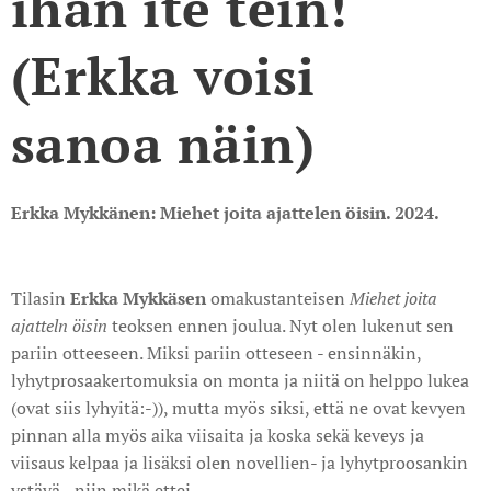
ihan ite tein!
(Erkka voisi
sanoa näin)
Erkka Mykkänen: Miehet joita ajattelen öisin. 2024.
Tilasin
Erkka Mykkäsen
omakustanteisen
Miehet joita
ajatteln öisin
teoksen ennen joulua. Nyt olen lukenut sen
pariin otteeseen. Miksi pariin otteseen - ensinnäkin,
lyhytprosaakertomuksia on monta ja niitä on helppo lukea
(ovat siis lyhyitä:-)), mutta myös siksi, että ne ovat kevyen
pinnan alla myös aika viisaita ja koska sekä keveys ja
viisaus kelpaa ja lisäksi olen novellien- ja lyhytproosankin
ystävä - niin mikä ettei.