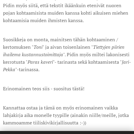
Pidin myös siitä, että tekstit ikäänkuin etenivät nuoren
pojan kohtaamisista muiden kanssa kohti aikuisen miehen
kohtaamisia muiden ihmisten kanssa.
Suosikkeja on monta, mainitsen tähän kohtaaminen /
kertomuksen "
Toni
" ja aivan toisenlainen "
Tiettyjen piirien
ihailema
kustannustoimittaja
". Pidin myös miltei lakonisesti
kerrotusta "
Paras
kaveri
"- tarinasta sekä kohtaamisesta "
Jari-
Pekka
"-tarinassa.
Erinomainen teos siis - suositus tästä!
Kannattaa ostaa ja tämä on myös erinomainen vaikka
lahjakirja aika monelle tyypille (ainakin niille/meille, jotka
kammoamme tiiliskivikirjallisuutta :-))