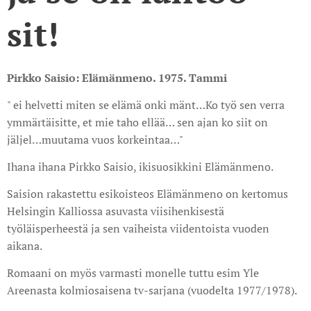
sit!
Pirkko Saisio: Elämänmeno. 1975. Tammi
" ei helvetti miten se elämä onki mänt…Ko työ sen verra
ymmärtäisitte, et mie taho ellää… sen ajan ko siit on
jäljel…muutama vuos korkeintaa…"
Ihana ihana Pirkko Saisio, ikisuosikkini Elämänmeno.
Saision rakastettu esikoisteos Elämänmeno on kertomus
Helsingin Kalliossa asuvasta viisihenkisestä
työläisperheestä ja sen vaiheista viidentoista vuoden
aikana.
Romaani on myös varmasti monelle tuttu esim Yle
Areenasta kolmiosaisena tv-sarjana (vuodelta 1977/1978).