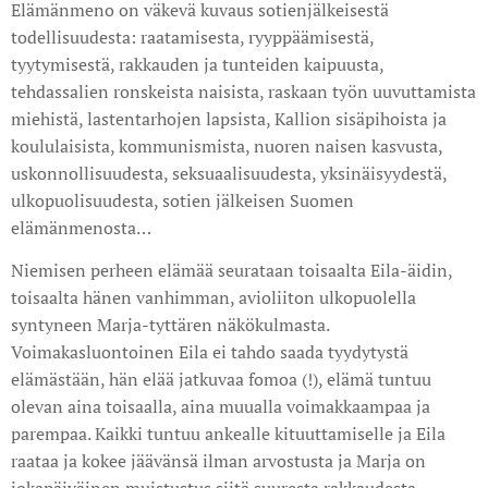
Elämänmeno on väkevä kuvaus sotienjälkeisestä
todellisuudesta: raatamisesta, ryyppäämisestä,
tyytymisestä, rakkauden ja tunteiden kaipuusta,
tehdassalien ronskeista naisista, raskaan työn uuvuttamista
miehistä, lastentarhojen lapsista, Kallion sisäpihoista ja
koululaisista, kommunismista, nuoren naisen kasvusta,
uskonnollisuudesta, seksuaalisuudesta, yksinäisyydestä,
ulkopuolisuudesta, sotien jälkeisen Suomen
elämänmenosta…
Niemisen perheen elämää seurataan toisaalta Eila-äidin,
toisaalta hänen vanhimman, avioliiton ulkopuolella
syntyneen Marja-tyttären näkökulmasta.
Voimakasluontoinen Eila ei tahdo saada tyydytystä
elämästään, hän elää jatkuvaa fomoa (!), elämä tuntuu
olevan aina toisaalla, aina muualla voimakkaampaa ja
parempaa. Kaikki tuntuu ankealle kituuttamiselle ja Eila
raataa ja kokee jäävänsä ilman arvostusta ja Marja on