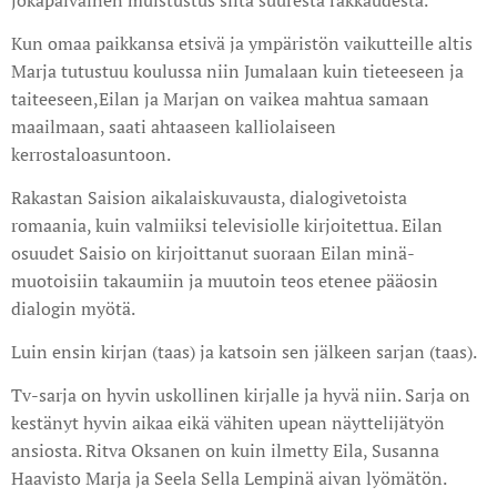
jokapäiväinen muistustus siitä suuresta rakkaudesta.
Kun omaa paikkansa etsivä ja ympäristön vaikutteille altis
Marja tutustuu koulussa niin Jumalaan kuin tieteeseen ja
taiteeseen,Eilan ja Marjan on vaikea mahtua samaan
maailmaan, saati ahtaaseen kalliolaiseen
kerrostaloasuntoon.
Rakastan Saision aikalaiskuvausta, dialogivetoista
romaania, kuin valmiiksi televisiolle kirjoitettua. Eilan
osuudet Saisio on kirjoittanut suoraan Eilan minä-
muotoisiin takaumiin ja muutoin teos etenee pääosin
dialogin myötä.
Luin ensin kirjan (taas) ja katsoin sen jälkeen sarjan (taas).
Tv-sarja on hyvin uskollinen kirjalle ja hyvä niin. Sarja on
kestänyt hyvin aikaa eikä vähiten upean näyttelijätyön
ansiosta. Ritva Oksanen on kuin ilmetty Eila, Susanna
Haavisto Marja ja Seela Sella Lempinä aivan lyömätön.