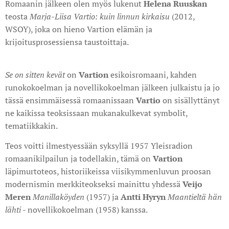
Romaanin jälkeen olen myös lukenut
Helena Ruuskan
teosta
Marja-Liisa Vartio: kuin linnun kirkaisu
(2012,
WSOY), joka on hieno Vartion elämän ja
krijoitusprosessiensa taustoittaja.
Se on sitten kevät
on
Vartion
esikoisromaani, kahden
runokokoelman ja novellikokoelman jälkeen julkaistu ja jo
tässä ensimmäisessä romaanissaan
Vartio
on sisällyttänyt
ne kaikissa teoksissaan mukanakulkevat symbolit,
tematiikkakin.
Teos voitti ilmestyessään syksyllä 1957 Yleisradion
romaanikilpailun ja todellakin, tämä on
Vartion
läpimurtoteos, historiikeissa viisikymmenluvun proosan
modernismin merkkiteokseksi mainittu yhdessä
Veijo
Meren
Manillaköyden
(1957) ja
Antti Hyryn
Maantieltä
h
än
lähti
- novellikokoelman (1958) kanssa.