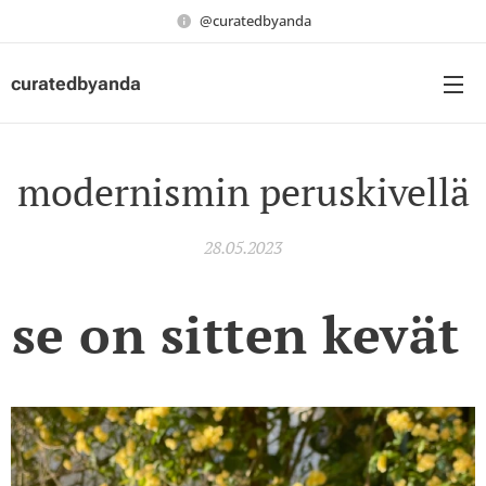
@curatedbyanda
curatedbyanda
modernismin peruskivellä
28.05.2023
se on sitten kevät