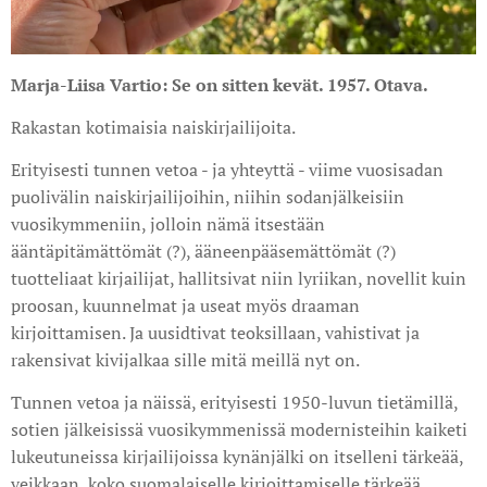
Marja-Liisa Vartio: Se on sitten kevät. 1957. Otava.
Rakastan kotimaisia naiskirjailijoita.
Erityisesti tunnen vetoa - ja yhteyttä - viime vuosisadan
puolivälin naiskirjailijoihin, niihin sodanjälkeisiin
vuosikymmeniin, jolloin nämä itsestään
ääntäpitämättömät (?), ääneenpääsemättömät (?)
tuotteliaat kirjailijat, hallitsivat niin lyriikan, novellit kuin
proosan, kuunnelmat ja useat myös draaman
kirjoittamisen. Ja uusidtivat teoksillaan, vahistivat ja
rakensivat kivijalkaa sille mitä meillä nyt on.
Tunnen vetoa ja näissä, erityisesti 1950-luvun tietämillä,
sotien jälkeisissä vuosikymmenissä modernisteihin kaiketi
lukeutuneissa kirjailijoissa kynänjälki on itselleni tärkeää,
veikkaan, koko suomalaiselle kirjoittamiselle tärkeää.