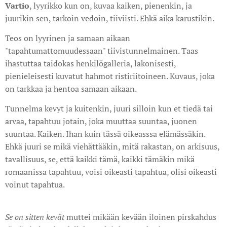
Vartio
, lyyrikko kun on, kuvaa kaiken, pienenkin, ja
juurikin sen, tarkoin vedoin, tiiviisti. Ehkä aika karustikin.
Teos on lyyrinen ja samaan aikaan
"tapahtumattomuudessaan" tiivistunnelmainen. Taas
ihastuttaa taidokas henkilögalleria, lakonisesti,
pienieleisesti kuvatut hahmot ristiriitoineen. Kuvaus, joka
on tarkkaa ja hentoa samaan aikaan.
Tunnelma kevyt ja kuitenkin, juuri silloin kun et tiedä tai
arvaa, tapahtuu jotain, joka muuttaa suuntaa, juonen
suuntaa. Kaiken. Ihan kuin tässä oikeasssa elämässäkin.
Ehkä juuri se mikä viehättääkin, mitä rakastan, on arkisuus,
tavallisuus, se, että kaikki tämä, kaikki tämäkin mikä
romaanissa tapahtuu, voisi oikeasti tapahtua, olisi oikeasti
voinut tapahtua.
Se on sitten kevät
muttei mikään kevään iloinen pirskahdus