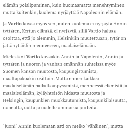
elämän poislipuminen, kuin huomaamatta menehtyminen
mutta kuitenkin, kuolema nyrjäyttää Napoleonin elämän.
Ja
Vartio
kuvaa myös sen, miten kuolema ei nyrjäytä Annin
tyttären, Kertun elämää. ei nyrjäytä, sillä Vartio haluaa
osoittaa, että jo aiemmin, Helsinkiin muutettuaan, tytär on
jättänyt äidin menneeseen, maalaiselämään.
Mielestäni
Vartio
kuvaakin Annin ja Napolenin, Annin ja
tyttären ja nuoren ja vanhan emännän suhteissa myös
Suomen kansan muutosta, kaupungistumista,
maaltapakoakin osittain. Mutta ennen kaikkea
maalaiselämän paikallaanpysymistä, menneessä elämistä ja
maalaiselämän, kyläyhteisön hidasta muutosta ja
Helsingin, kaupunkien muokkautumista, kaupunkilaisuutta,
nopeutta, uutta ja uudelle ominaisia piirteitä.
"Juoni" Annin kuolemaan asti on melko "vähäinen", mutta