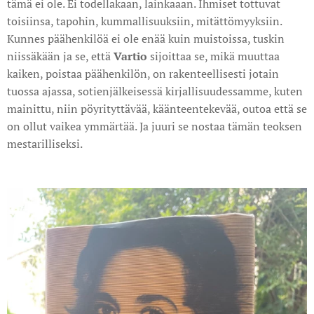
tämä ei ole. Ei todellakaan, lainkaaan. Ihmiset tottuvat
toisiinsa, tapohin, kummallisuuksiin, mitättömyyksiin.
Kunnes päähenkilöä ei ole enää kuin muistoissa, tuskin
niissäkään ja se, että
Vartio
sijoittaa se, mikä muuttaa
kaiken, poistaa päähenkilön, on rakenteellisesti jotain
tuossa ajassa, sotienjälkeisessä kirjallisuudessamme, kuten
mainittu, niin pöyrityttävää, käänteentekevää, outoa että se
on ollut vaikea ymmärtää. Ja juuri se nostaa tämän teoksen
mestarilliseksi.