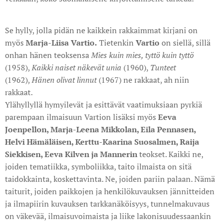
Se hylly, jolla pidän ne kaikkein rakkaimmat kirjani on
myös
Marja-Liisa Vartio.
Tietenkin
Vartio
on siellä, sillä
onhan hänen teoksensa
Mies kuin mies, tyttö kuin tyttö
(1958),
Kaikki naiset näkevät unia
(1960),
Tunteet
(1962),
Hänen olivat linnut
(1967) ne rakkaat, ah niin
rakkaat.
Ylähyllyllä hymyilevät ja esittävät vaatimuksiaan pyrkiä
parempaan ilmaisuun Vartion lisäksi myös
Eeva
Joenpellon, Marja-Leena Mikkolan, Eila Pennasen,
Helvi Hämäläisen, Kerttu-Kaarina Suosalmen, Raija
Siekkisen, Eeva Kilven ja Mannerin
teokset. Kaikki ne,
joiden tematiikka, symboliikka, taito ilmaista on sitä
taidokkainta, koskettavinta. Ne, joiden pariin palaan. Nämä
taiturit, joiden paikkojen ja henkilökuvauksen jännitteiden
ja ilmapiirin kuvauksen tarkkanäköisyys, tunnelmakuvaus
on väkevää, ilmaisuvoimaista ja liike lakonisuudessaankin