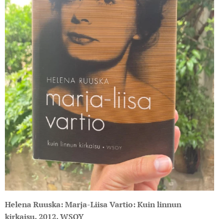
Helena
Ruuska: Marja-Liisa Vartio: Kuin linnun
kirkaisu. 2012. WSOY