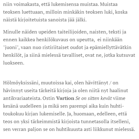
niin voimakasta, että lukemisensa muistaa. Muistaa
teoksen luettuaan, milloin minkäkin teoksen luki, koska
näistä kirjoitetuista sanoista jää jälki.
Minulle näiden upeiden taiteilijoiden, naisten, teksti ja
ennen kaikkea henkilökuvaus on upeutta, ei niinkään
"juoni", vaan nuo ristiriitaiset oudot ja epämiellyttävätkin
henkilöt, ja siinä mielessä tavalliset, ovat ne, jotka kutsuvat
luokseen.
Hölmöyksissäni, muutoissa kai, olen hävittänyt / on
hävinnyt useita tärkeitä kirjoja ja olen niitä nyt haalinut
antikvariaateista. Ostin
Vartion
Se on sitten kevät
viime
kesänä uudelleen ja mikä sen parempi aika kuin huhti-
toukokuu kirjan lukemiselle. Ja, huomaan, edelleen, että
teos on yksi tärkeimmistä kirjoista tunnetasolla itselleni,
sen verran paljon se on huhtikuusta asti liikkunut mielessä.