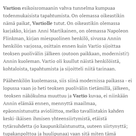
Vartion
esikoisromaanin vahva tunnelma kumpuaa
todenmukaisista tapahtumista. On olemassa oikeastikin
nämä paikat,
Vartiolle
tutut. On oikeastikin olemassa
karjakko, kirjan Anni Martikainen, on olemassa Napoleon
Flinkman, kirjan miespuolinen henkilö, sivussa Annin
henkilön varjossa, osittain ennen kuin Vartio sijoittaa
teoksen puolivälin jälkeen (outoon paikkaan, modernisti!)
Annin kuoleman. Vartio oli kuullut näistä henkilöistä,
kohtaloista, tapahtumista ja sijoitteli niitä tarinaan.
Päähenkilön kuolemassa, siis siinä modernissa paikassa - ei
lopussa vaan jo heti teoksen puolivälin tietämillä, jälkeen,
teoksen näkökulma muuttuu ja
Vartio
kuvaa, ei niinkään
Annin elämää ennen, mennyttä maailmaa,
epäonnistunutta avioliittoa, melko tavallistakin kahden
keski-ikäisen ihmisen yhteensiirtymistä, etäistä
tytärsuhdetta (jo kaupunkilaistunutta, uuteen siirtynyttä;
tupakanpolttoa ja huulipunaa) vaan sitä miten tämä