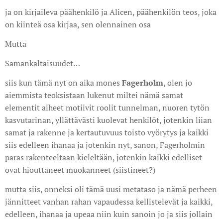
ja on kirjaileva päähenkilö ja Alicen, päähenkilön teos, joka
on kiinteä osa kirjaa, sen olennainen osa
Mutta
Samankaltaisuudet…
siis kun tämä nyt on aika mones
Fagerholm
, olen jo
aiemmista teoksistaan lukenut miltei nämä samat
elementit aiheet motiivit roolit tunnelman, nuoren tytön
kasvutarinan, yllättävästi kuolevat henkilöt, jotenkin liian
samat ja rakenne ja kertautuvuus toisto vyörytys ja kaikki
siis edelleen ihanaa ja jotenkin nyt, sanon, Fagerholmin
paras rakenteeltaan kieleltään, jotenkin kaikki edelliset
ovat hiouttaneet muokanneet (siistineet?)
mutta siis, onneksi oli tämä uusi metataso ja nämä perheen
jännitteet vanhan rahan vapaudessa kellistelevät ja kaikki,
edelleen, ihanaa ja upeaa niin kuin sanoin jo ja siis jollain