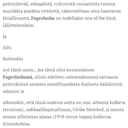
pyörtyilevää, sekopäistä, vyörytystä variaatioita toistoa
musiikkia punkkia tyttöyttä, rakenteeltaan aina haastavaa
kirjallisuutta.
Fagerholm
on todellakin one of the kind,
jäljittelemätön
Ja
Silti
Kuitenkin
nyt tämä uusin…Jos tämä olisi ensimmäinen
Fagerholmini
, olisin edelleen seitsemännessä taivaassa
pyörryksissä onnesta onnellisuudesta ihailusta häikäisystä
sekaisin ja
olkoonkin, että tässä uudessa uutta on mm. aiheena kulkeva
terrorismi, radikaalikapinallisuus, Ulrike Meinhof, ja monta
muuta silloisessa ajassa (1970-luvun loppu) kulkevaa
kiinnekohtaa