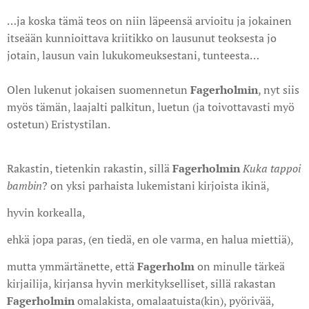
…ja koska tämä teos on niin läpeensä arvioitu ja jokainen
itseään kunnioittava kriitikko on lausunut teoksesta jo
jotain, lausun vain lukukomeuksestani, tunteesta…
Olen lukenut jokaisen suomennetun
Fagerholmin
, nyt siis
myös tämän, laajalti palkitun, luetun (ja toivottavasti myö
ostetun) Eristystilan.
Rakastin, tietenkin rakastin, sillä
Fagerholmin
Kuka tappoi
bambin
? on yksi parhaista lukemistani kirjoista ikinä,
hyvin korkealla,
ehkä jopa paras, (en tiedä, en ole varma, en halua miettiä),
mutta ymmärtänette, että
Fagerholm
on minulle tärkeä
kirjailija, kirjansa hyvin merkitykselliset, sillä rakastan
Fagerholmin
omalakista, omalaatuista(kin), pyörivää,