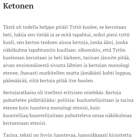
Ketonen
Tästä oli todella helppo pitää! Tyttö kuolee, se kerrotaan
heti, lukija sen tietää ja se mitä tapahtui, miksi pieni tyttö
kuoli, sen kertoo teoksen ainoa kertoja, jonka ääni, jonka
näkökulma tapahtumiin kuullaan. olkoonkin, että Tytön
kuoleman kerrotaan jo heti kärkeen, tarinan jännite pitää,
aivan ensimmäisestä sivusta lähtien ja kertojan monologi
etenee, ihanasti mutkitellen mutta jämäkästi kohti loppua,
päämäärää, siitä kertoja pitää itse huolen.
Kertojaratkaisu oli itselleni erityisen mielekäs. Kertoja
puhuttelee pidättäjiään/ poliisia/ kuulustelijoitaan ja tarina
etenee kuin luonteva monologi etenisi, kuin
kuuntelijaa/kuuntelijoitaan puhutteleva omaa näkökulmaa
kertoessaan etenisi.
Tarina, teksti on hyvin luontevaa, luonnikkaasti kirjoitettu