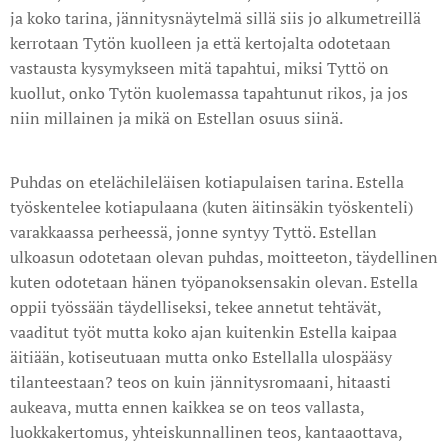
ja koko tarina, jännitysnäytelmä sillä siis jo alkumetreillä
kerrotaan Tytön kuolleen ja että kertojalta odotetaan
vastausta kysymykseen mitä tapahtui, miksi Tyttö on
kuollut, onko Tytön kuolemassa tapahtunut rikos, ja jos
niin millainen ja mikä on Estellan osuus siinä.
Puhdas on etelächileläisen kotiapulaisen tarina. Estella
työskentelee kotiapulaana (kuten äitinsäkin työskenteli)
varakkaassa perheessä, jonne syntyy Tyttö. Estellan
ulkoasun odotetaan olevan puhdas, moitteeton, täydellinen
kuten odotetaan hänen työpanoksensakin olevan. Estella
oppii työssään täydelliseksi, tekee annetut tehtävät,
vaaditut työt mutta koko ajan kuitenkin Estella kaipaa
äitiään, kotiseutuaan mutta onko Estellalla ulospääsy
tilanteestaan? teos on kuin jännitysromaani, hitaasti
aukeava, mutta ennen kaikkea se on teos vallasta,
luokkakertomus, yhteiskunnallinen teos, kantaaottava,