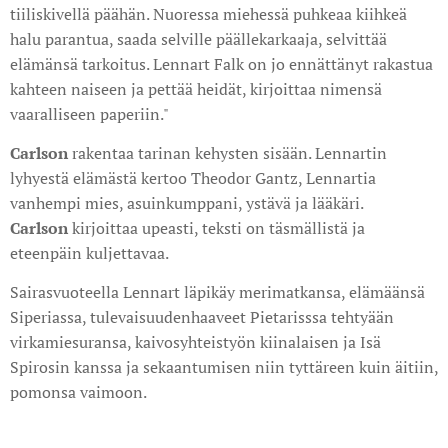
tiiliskivellä päähän. Nuoressa miehessä puhkeaa kiihkeä
halu parantua, saada selville päällekarkaaja, selvittää
elämänsä tarkoitus. Lennart Falk on jo ennättänyt rakastua
kahteen naiseen ja pettää heidät, kirjoittaa nimensä
vaaralliseen paperiin."
Carlson
rakentaa tarinan kehysten sisään. Lennartin
lyhyestä elämästä kertoo Theodor Gantz, Lennartia
vanhempi mies, asuinkumppani, ystävä ja lääkäri.
Carlson
kirjoittaa upeasti, teksti on täsmällistä ja
eteenpäin kuljettavaa.
Sairasvuoteella Lennart läpikäy merimatkansa, elämäänsä
Siperiassa, tulevaisuudenhaaveet Pietarisssa tehtyään
virkamiesuransa, kaivosyhteistyön kiinalaisen ja Isä
Spirosin kanssa ja sekaantumisen niin tyttäreen kuin äitiin,
pomonsa vaimoon.