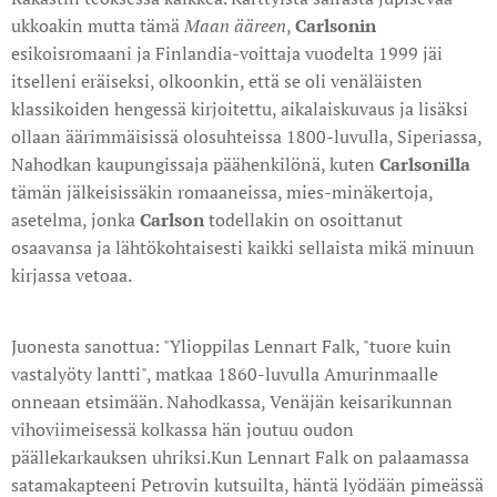
ukkoakin mutta tämä
Maan
ääreen
,
Carlsonin
esikoisromaani ja Finlandia-voittaja vuodelta 1999 jäi
itselleni eräiseksi, olkoonkin, että se oli venäläisten
klassikoiden hengessä kirjoitettu, aikalaiskuvaus ja lisäksi
ollaan äärimmäisissä olosuhteissa 1800-luvulla, Siperiassa,
Nahodkan kaupungissaja päähenkilönä, kuten
Carlsonilla
tämän jälkeisissäkin romaaneissa, mies-minäkertoja,
asetelma, jonka
Carlson
todellakin on osoittanut
osaavansa ja lähtökohtaisesti kaikki sellaista mikä minuun
kirjassa vetoaa.
Juonesta sanottua: "Ylioppilas Lennart Falk, "tuore kuin
vastalyöty lantti", matkaa 1860-luvulla Amurinmaalle
onneaan etsimään. Nahodkassa, Venäjän keisarikunnan
vihoviimeisessä kolkassa hän joutuu oudon
päällekarkauksen uhriksi.Kun Lennart Falk on palaamassa
satamakapteeni Petrovin kutsuilta, häntä lyödään pimeässä