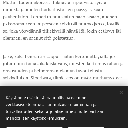
Mutta - todennäköisesti lukijasta riippuvista syistä,
minusta ja mielen harhailusta - en päässyt sisään
päähenkilön, Lennartin murskatun pään sisään, miehen
pakonomaiseen tarpeeseen selvittää murhaajansa, löytää
se, joka yösydännä tiiliskivellä häntä löi. Jokin etäisyys jäi
olemaan, en saanut sitä poistettua.
Ja se, kuka Lennartin tappoi - jätän kertomatta, sillä jos
jotain niin tämä aikalaiskuvaus, miesten kertomus rahan ja
omaisuuden ja helpomman elämän tavoittelusta,
seikkailuista, Siperiasta, tämä teos on myös murhamysteeri.
Share
Käytämme evästeitä mahdollistaaksemme
verkkosivustomme asianmukaisen toiminnan ja
turvallisuuden sekä tarjotaksemme sinulle parhaan
mahdollisen käyttökokemuksen.
©curatedbyanda. Kaikki oikeudet pidätetään.