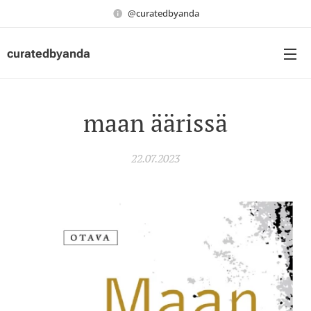
@curatedbyanda
curatedbyanda
maan äärissä
22.07.2023