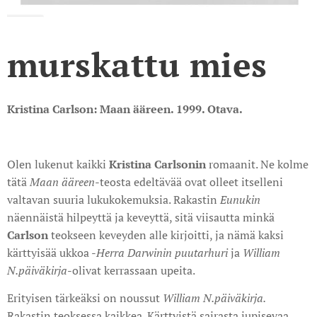
murskattu mies
Kristina Carlson: Maan ääreen. 1999. Otava.
Olen lukenut kaikki
Kristina Carlsonin
romaanit. Ne kolme
tätä
Maan
ääreen
-teosta edeltävää ovat olleet itselleni
valtavan suuria lukukokemuksia. Rakastin
Eunukin
näennäistä hilpeyttä ja keveyttä, sitä viisautta minkä
Carlson
teokseen keveyden alle kirjoitti, ja nämä kaksi
kärttyisää ukkoa -
Herra Darwinin puutarhuri
ja
William
N.
päiväkirja
-olivat kerrassaan upeita.
Erityisen tärkeäksi on noussut
William N.päiväkirja.
Rakastin teoksessa kaikkea. Kärttyistä sairasta jupisevaa