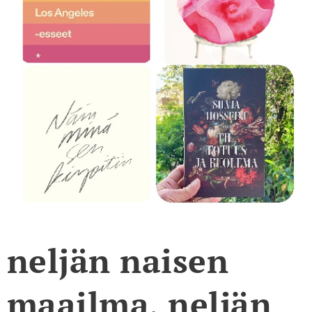
neljän naisen
maailma, neljän