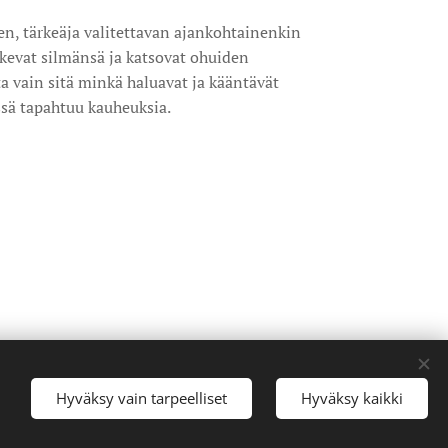
een, tärkeäja valitettavan ajankohtainenkin
lkevat silmänsä ja katsovat ohuiden
a vain sitä minkä haluavat ja kääntävät
ssä tapahtuu kauheuksia.
Hyväksy vain tarpeelliset
Hyväksy kaikki