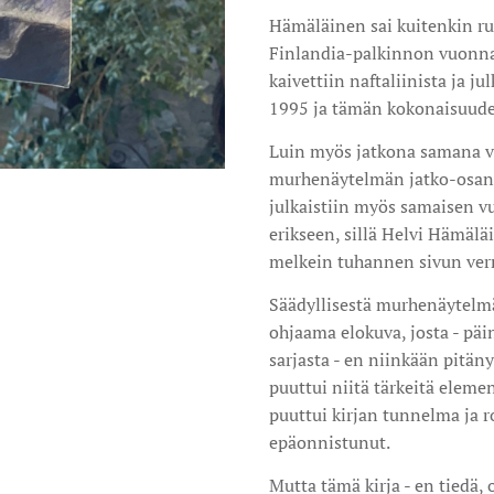
Hämäläinen sai kuitenkin r
Finlandia-palkinnon vuonn
kaivettiin naftaliinista ja 
1995 ja tämän kokonaisuuden
Luin myös jatkona samana v
murhenäytelmän jatko-osan 
julkaistiin myös samaisen v
erikseen, sillä Helvi Hämäläi
melkein tuhannen sivun verr
Säädyllisestä murhenäytelm
ohjaama elokuva, josta - pä
sarjasta - en niinkään pitänyt
puuttui niitä tärkeitä element
puuttui kirjan tunnelma ja r
epäonnistunut.
Mutta tämä kirja - en tiedä,