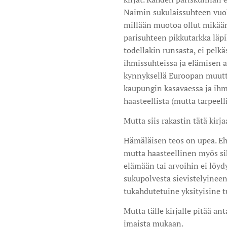
Naimin sukulaissuhteen vuo
millään muotoa ollut mikää
parisuhteen pikkutarkka läpi
todellakin runsasta, ei pelk
ihmissuhteissa ja elämisen
kynnyksellä Euroopan muutt
kaupungin kasavaessa ja ihm
haasteellista (mutta tarpeell
Mutta siis rakastin tätä kirj
Hämäläisen teos on upea. Eh
mutta haasteellinen myös si
elämään tai arvoihin ei löyd
sukupolvesta sievistelyineen
tukahdutetuine yksityisine 
Mutta tälle kirjalle pitää an
imaista mukaan.