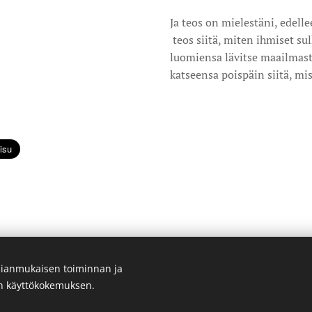
Ja teos on mielestäni, edell
teos siitä, miten ihmiset su
luomiensa lävitse maailmast
katseensa poispäin siitä, mi
ianmukaisen toiminnan ja
©curatedbyanda. Kaikki oikeudet pidätetään.
en käyttökokemuksen.
Luotu
Webnodella
Evästeet