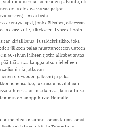
, viattomuuden ja kauneuden palvonta, oli
en (joka elokuvassa saa paljon
sivulauseen), koska tästä
sa syntyy lapsi, jonka Elisabet, olleessan
ttaa kasvattityttärekseen. Lyhyesti noin.
isar, kirjallisuus- ja taidekriitikko, joka
den jälkeen palaa muuttuneeseen uuteen
rin 60-sivun jälkeen (jotka Elisabet antaa
mi päättää antaa kaupparatsumiehelleen
a sadismin ja jatkuvan
nen erovuoden jälkeen) ja palaa
ukkomiehensä luo, joka asuu huvilallaan
iissä suhteessa äitinsä kanssa, kuin äitinsä
sittemmin on anoppihirvio Naimille.
n tarina olisi ansainnut oman kirjan, omat
lämät toki risteytyivät jo Tohtorin ja