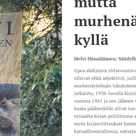
mutta
murhenä
kyllä
Helvi Hämäläinen: Säädyl
Upea ahdistava ylitsevuotava
olisivat ehkä adjektiivit, jo
murhenäytelmän lukukokemus
julkaistu, 1930-luvulla kirjoi
vuonna 1941 ja sen jälkeen v
koska päähenkilöt olivat tun
toisaalta kirjan poliittisuus 
myös kirjanviittaukset homo
kansallissosialismia, natseja