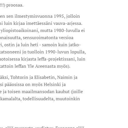
!!!) proosaa.
en sen ilmestymisvuonna 1995, jolloin
i luin kirjaa imettäessäni vauva-arjessa.
n yliopistoaikoinani, mutta 1980-luvulla ei
okonaisuutta, sensuroimatonta versioa
i, ostin ja luin heti - samoin kuin jatko-
katsoneeni jo tuolloin 1990-luvun lopulla,
otoisessa kirjasta leffa-projektissani, luin
attoin leffan Yle Areenasta myös).
äksi, Tohtorin ja Elisabetin, Naimin ja
si pääosissa on myös Helsinki ja
e ja toisen maailmansodan kauhut (joille
 kamalalta, todellisuudelta, muutoinkin