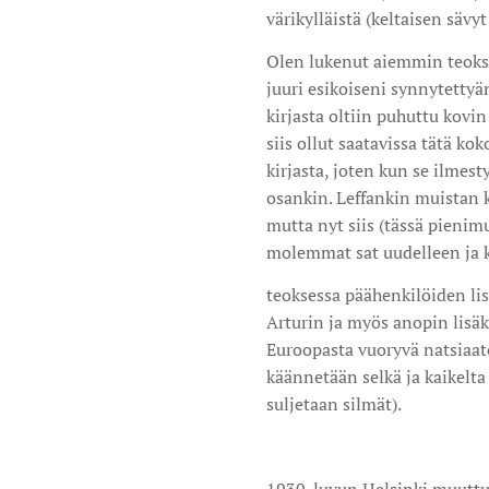
värikylläistä (keltaisen sävyt
Olen lukenut aiemmin teoks
juuri esikoiseni synnytettyän
kirjasta oltiin puhuttu kovi
siis ollut saatavissa tätä k
kirjasta, joten kun se ilmesty
osankin. Leffankin muistan 
mutta nyt siis (tässä pienimu
molemmat sat uudelleen ja k
teoksessa päähenkilöiden lis
Arturin ja myös anopin lisäk
Euroopasta vuoryvä natsiaat
käännetään selkä ja kaikelta
suljetaan silmät).