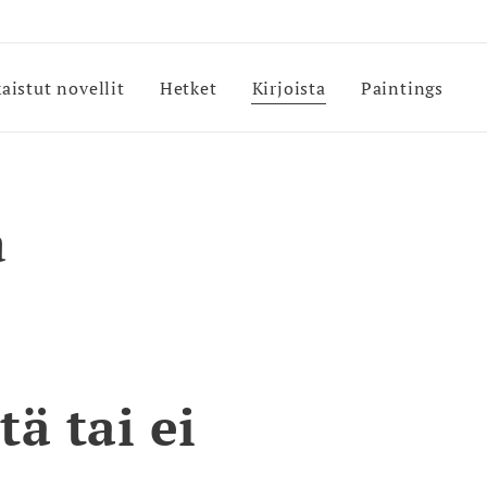
kaistut novellit
Hetket
Kirjoista
Paintings
a
tä tai ei