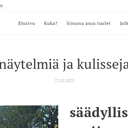
om
Etusivu
Kuka?
Sinussa asuu tuulet
Jul
näytelmiä ja kulissej
27.10.2023
säädyllis