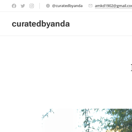
@curatedbyanda
amkd1902@gmail.c
curatedbyanda