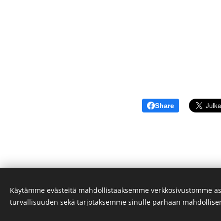
Share
Käytämme evästeitä mahdollistaaksemme verkkosivustomme as
turvallisuuden sekä tarjotaksemme sinulle parhaan mahdollis