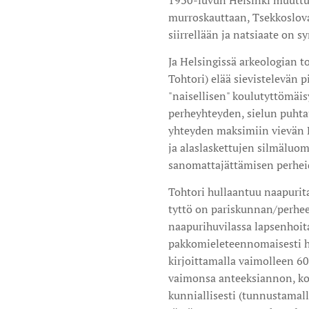
1930-luvun Helsinki muuttuu
murroskauttaan, Tsekkoslovak
siirrellään ja natsiaate on
Ja Helsingissä arkeologian t
Tohtori) elää sievistelevän 
"naisellisen" koulutyttömäi
perheyhteyden, sielun puhta
yhteyden maksimiin vievän 
ja alaslaskettujen silmäluom
sanomattajättämisen perhei
Tohtori hullaantuu naapurita
tyttö on pariskunnan/perheen
naapurihuvilassa lapsenhoit
pakkomieleteennomaisesti h
kirjoittamalla vaimolleen 6
vaimonsa anteeksiannon, ko
kunniallisesti (tunnustamall