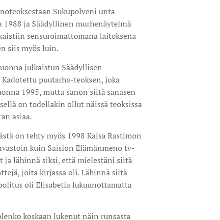
unoteoksestaan Sukupolveni unta
a 1988 ja Säädyllinen murhenäytelmä
julkaistiin sensuroimattomana laitoksena
 siis myös luin.
uonna julkaistun Säädyllisen
Kadotettu puutarha-teoksen, joka
uonna 1995, mutta sanon siitä sanasen
sellä on todellakin ollut näissä teoksissa
an asiaa.
ästä on tehty myös 1998 Kaisa Rastimon
invastoin kuin Saision Elämänmeno tv-
 ja lähinnä siksi, että mielestäni siitä
tejä, joita kirjassa oli. Lähinnä siitä
oolitus oli Elisabetia lukuunottamatta
 olenko koskaan lukenut näin runsasta