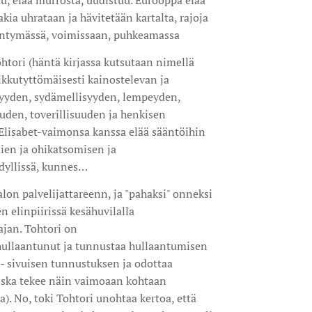
, elää murrosta, uudistuu. Eurooppa elää
ia uhrataan ja hävitetään kartalta, rajoja
 syntymässä, voimissaan, puhkeamassa
ohtori (häntä kirjassa kutsutaan nimellä
pikkutyttömäisesti kainostelevan ja
syyden, sydämellisyyden, lempeyden,
uden, toverillisuuden ja henkisen
Elisabet-vaimonsa kanssa elää sääntöihin
ien ja ohikatsomisen ja
dyllissä, kunnes…
lon palvelijattareenn, ja "pahaksi" onneksi
 elinpiirissä kesähuvilalla
ajan. Tohtori on
ullaantunut ja tunnustaa hullaantumisen
0- sivuisen tunnustuksen ja odottaa
ska tekee näin vaimoaan kohtaan
a). No, toki Tohtori unohtaa kertoa, että