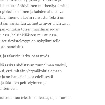
ksi, mutta Säädyllinen murhenäytelmä ei
n pikkulukeminen ja kahden ahdistava
käyminen oli kovin runsasta. Teksti on
ästään värikylläistä, mutta myös ahdistavaa
 ajankohtakin toisen maailmansodan
uessa, helsinkiläisten muuttuessa
iset sievistelevyys on nykyihmiselle
ista, sanoisin).
aa, ja rakastin jatko-osaa myös.
kä raskas ahdistavan tunnelman vuoksi,
ksi, että mitään yhtymäkohtia omaan
y ja on hankala lukea edellisestä
 ja faktojen peittelyineen ja
tunteineen.
tautua, antaa tekstin kuljettaa, tapahtumien