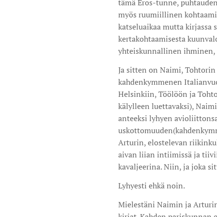
tämä Eros-tunne, puhtauden
myös ruumiillinen kohtaamin
katseluaikaa mutta kirjassa 
kertakohtaamisesta kuunvalos
yhteiskunnallinen ihminen, o
Ja sitten on Naimi, Tohtorin s
kahdenkymmenen Italianvuo
Helsinkiin, Töölöön ja Tohto
kälylleen luettavaksi), Nai
anteeksi lyhyen avioliittons
uskottomuuden(kahdenkymme
Arturin, elostelevan riikink
aivan liian intiimissä ja tiiv
kavaljeerina. Niin, ja joka 
Lyhyesti ehkä noin.
Mielestäni Naimin ja Arturi
kirjat. Kahden pariskunnan e