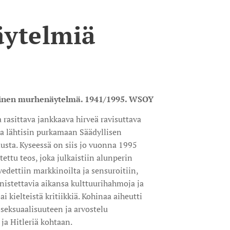
ytelmiä
linen murhenäytelmä. 1941/1995. WSOY
 rasittava jankkaava hirveä ravisuttava
illa lähtisin purkamaan Säädyllisen
ta. Kyseessä on siis jo vuonna 1995
tettu teos, joka julkaistiin alunperin
edettiin markkinoilta ja sensuroitiin,
nistettavia aikansa kulttuurihahmoja ja
sai kielteistä kritiikkiä. Kohinaa aiheutti
seksuaalisuuteen ja arvostelu
 ja Hitleriä kohtaan.