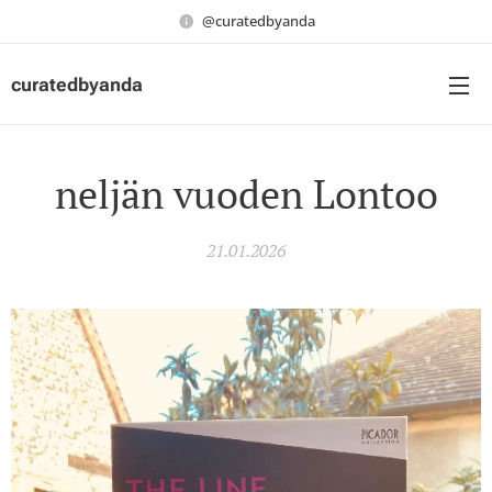
@curatedbyanda
curatedbyanda
neljän vuoden Lontoo
21.01.2026