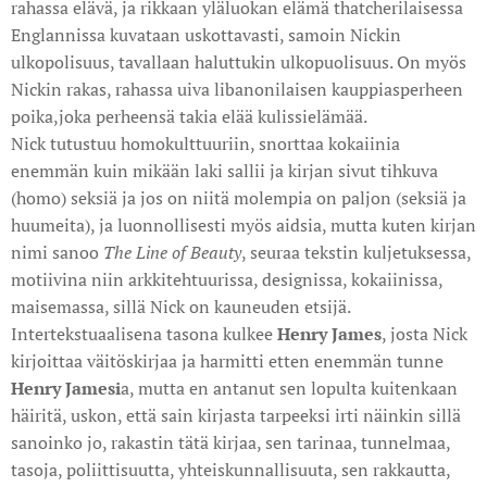
rahassa elävä, ja rikkaan yläluokan elämä thatcherilaisessa
Englannissa kuvataan uskottavasti, samoin Nickin
ulkopolisuus, tavallaan haluttukin ulkopuolisuus. On myös
Nickin rakas, rahassa uiva libanonilaisen kauppiasperheen
poika,joka perheensä takia elää kulissielämää.
Nick tutustuu homokulttuuriin, snorttaa kokaiinia
enemmän kuin mikään laki sallii ja kirjan sivut tihkuva
(homo) seksiä ja jos on niitä molempia on paljon (seksiä ja
huumeita), ja luonnollisesti myös aidsia, mutta kuten kirjan
nimi sanoo
The Line of Beauty
, seuraa tekstin kuljetuksessa,
motiivina niin arkkitehtuurissa, designissa, kokaiinissa,
maisemassa, sillä Nick on kauneuden etsijä.
Intertekstuaalisena tasona kulkee
Henry James
, josta Nick
kirjoittaa väitöskirjaa ja harmitti etten enemmän tunne
Henry Jamesi
a, mutta en antanut sen lopulta kuitenkaan
häiritä, uskon, että sain kirjasta tarpeeksi irti näinkin sillä
sanoinko jo, rakastin tätä kirjaa, sen tarinaa, tunnelmaa,
tasoja, poliittisuutta, yhteiskunnallisuuta, sen rakkautta,