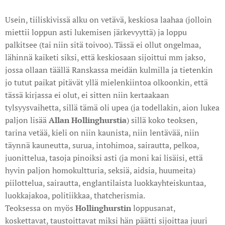
Usein, tiiliskivissä alku on vetävä, keskiosa laahaa (jolloin
miettii loppun asti lukemisen järkevyyttä) ja loppu
palkitsee (tai niin sitä toivoo). Tässä ei ollut ongelmaa,
lähinnä kaiketi siksi, että keskiosaan sijoittui mm jakso,
jossa ollaan täällä Ranskassa meidän kulmilla ja tietenkin
jo tutut paikat pitävät yllä mielenkiintoa olkoonkin, että
tässä kirjassa ei olut, ei sitten niin kertaakaan
tylsyysvaihetta, sillä tämä oli upea (ja todellakin, aion lukea
paljon lisää
Allan Hollinghurstia
) sillä koko teoksen,
tarina vetää, kieli on niin kaunista, niin lentävää, niin
täynnä kauneutta, surua, intohimoa, sairautta, pelkoa,
juonittelua, tasoja pinoiksi asti (ja moni kai lisäisi, että
hyvin paljon homokultturia, seksiä, aidsia, huumeita)
piilottelua, sairautta, englantilaista luokkayhteiskuntaa,
luokkajakoa, politiikkaa, thatcherismia.
Teoksessa on myös
Hollinghurstin
loppusanat,
koskettavat, taustoittavat miksi hän päätti sijoittaa juuri