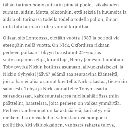
tähän tarinan homokultturin pimeät puolet, aikakauden
surman, aidsin. Mutta, olkoonkin, että seksiä ja huumeita ja
aidsia oli tarinassa todella todella todella paljon, ilman
niitä tätä tarinaa ei olisi voinut kirjoittaa.
Ollaan siis Lontoossa, eletään vuotta 1983 ja periodi vie
eteenpäin neljä vuotta. On Nick, Oxfordissa rikkaan
perheen poikaan Tobyyn tutustunut 23-vuotias
väitöskirjaopiskelija, kirjoittaja, Henry Jamesiin hurahtanut.
Toby pyytää Nickin kotiinsa asumaan, alivuokralaiseksi, ja
Nickin (lyhyeksi jäävä? )elämä saa seuraavina käänteitä,
joista hän ei olisi osannut kuvitella. Nick rakastaa, tietenkin
salaisesti, Tobya ja Nick kannattelee Tobyn sisarta
sairaudessaan, kaksisuuntaisessa mielialahäiriössä (niin
päättelin), haasteissa, joita perheen on vaikea ymmärtää.
Perheen vanhemmat on karaktääärejä, karikatyyrejä
melkein. Isä on vaaleihin valmistautuva pompöösi
poliitikko, äiti yläluokkainen, vanhasta rahasta tuleva,