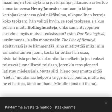
maailmojen törmäyksiä ja jos kirjailija jälkisanoissa kertoo
kumartaneensa
Henry
Jamesin
suuntaan jo kirjan
kertojarakenteessa (yksi näkökulma, ulkopuolinen kertoja
koko teoksen), hän valitsi hyvin, se sopi teokseen. (Ja kun
selasin muita
Hollinghursteja
, onko samantyyppinen
asetelma myös muissa teoksissaan? esim
Our Eveningissä,
uusimmassa, ja aika monessakin
The Line of Beautyä
edeltävässä ja se hämmentää, aina mietityttää miksi niin
samankaltainen juoni, koska kirjoittaa hän osaa,
historiallisia perhe/sukukronikoita melkein ja jos teokset
toistavat juonellisesti toisiaan, jotenkin teos pienesti
latistuu mielessäni). Mutta silti, hieno teos (mutta pitää
"sietää" muutamaa helposti triggeröivää puolta, mutta jos
ne ei haittaa, tämä on ihana. Minulle tämä oli ihana).
Share
Käytämme evästeitä mahdollistaaksemme