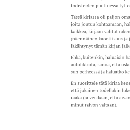
todisteiden puuttuessa tyttöä
Tässä kirjassa oli paljon oma
joita joutuu kohtaamaan, hal
kaikkea, kirjaan valitut raken
(näennäinen kaoottisuus ja j
läkähtynyt tämän kirjan jälk
Ehkä, kuitenkin, haluaisin hal
autofiktiota, sanoa, että usk
sun perheessä ja haluatko ker
En suosittele tätä kirjaa ken
että jokainen todellakin luk
raaka (ja veikkaan, että aiv
minut raivon valtaan).