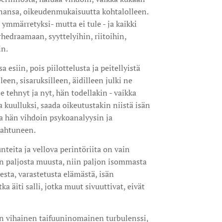
inansa, oikeudenmukaisuutta kohtalolleen.
 ymmärretyksi- mutta ei tule - ja kaikki
hedraamaan, syyttelyihin, riitoihin,
in.
 esiin, pois piilottelusta ja peitellyistä
leen, sisaruksilleen, äidilleen julki ne
e tehnyt ja nyt, hän todellakin - vaikka
la kuulluksi, saada oikeutustakin niistä isän
ka hän vihdoin psykoanalyysin ja
pahtuneen.
nteita ja vellova perintöriita on vain
iin paljosta muusta, niin paljon isommasta
esta, varastetusta elämästä, isän
ka äiti salli, jotka muut sivuuttivat, eivät
n vihainen taifuuninomainen turbulenssi,