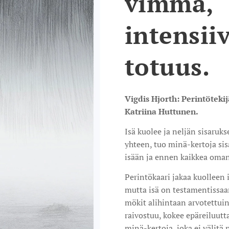
vimma,
intensiiv
totuus.
Vigdis Hjorth: Perintötek
Katriina Huttunen.
Isä kuolee ja neljän sisaruks
yhteen, tuo minä-kertoja sis
isään ja ennen kaikkea oman
Perintökaari jakaa kuolleen 
mutta isä on testamentissaa
mökit alihintaan arvotettuin
raivostuu, kokee epäreiluutt
minä-kertoja, joka ei välitä