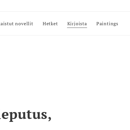
kaistut novellit
Hetket
Kirjoista
Paintings
ieputus,