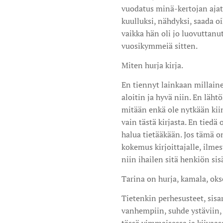
vuodatus minä-kertojan ajatuk
kuulluksi, nähdyksi, saada 
vaikka hän oli jo luovuttanut
vuosikymmeiä sitten.
Miten hurja kirja.
En tiennyt lainkaan millaine
aloitin ja hyvä niin. En läht
mitään enkä ole nytkään kii
vain tästä kirjasta. En tiedä 
halua tietääkään. Jos tämä o
kokemus kirjoittajalle, ilmest
niin ihailen sitä henkiön sis
Tarina on hurja, kamala, okse
Tietenkin perhesusteet, sisa
vanhempiin, suhde ystäviin, 