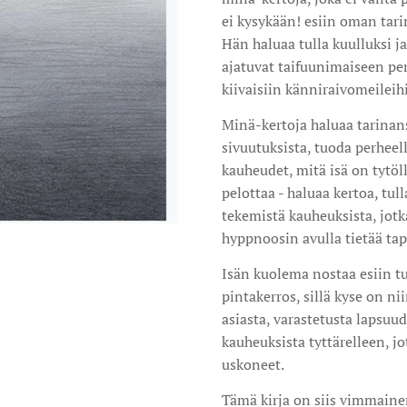
ei kysykään! esiin oman tar
Hän haluaa tulla kuulluksi ja
ajatuvat taifuunimaiseen per
kiivaisiin känniraivomeileih
Minä-kertoja haluaa tarinansa
sivuutuksista, tuoda perheell
kauheudet, mitä isä on tytöll
pelottaa - haluaa kertoa, tul
tekemistä kauheuksista, jot
hyppnoosin avulla tietää ta
Isän kuolema nostaa esiin tu
pintakerros, sillä kyse on n
asiasta, varastetusta lapsuud
kauheuksista tyttärelleen, jot
uskoneet.
Tämä kirja on siis vimmaine