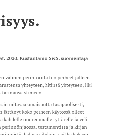
isyys.
ijät. 2020. Kustantamo S&S. suomentaja
en välinen perintöriita tuo perheet jälleen
arustensa yhteyteen, äitinsä yhteyteen, liki
 tarinansa ytimeen.
isän mitavaa omaisuutta tasapuolisesti,
n jättänyt koko perheen käytössä olleet
a kahdelle nuoremmalle tyttärelle ja veli
a perinnönjaossa, testamentissa ja kirjan
 perinnöstä, haluaa vihdoin, vaikka kukaan