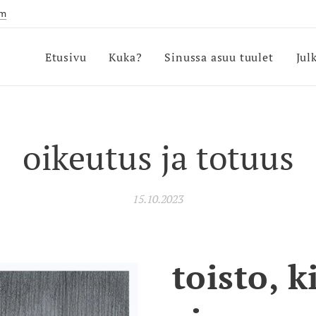
om
Etusivu
Kuka?
Sinussa asuu tuulet
Jul
oikeutus ja totuus
15.10.2023
toisto, k