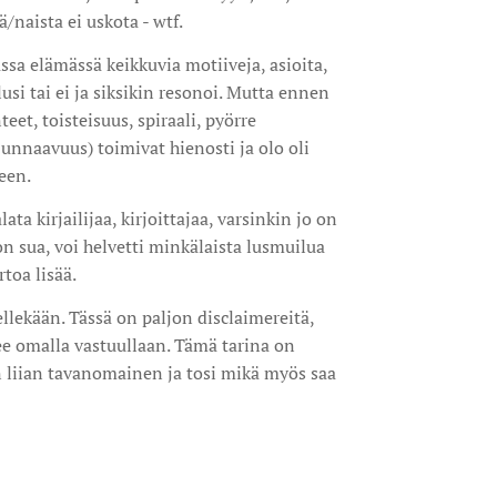
/naista ei uskota - wtf.
ssa elämässä keikkuvia motiiveja, asioita,
usi tai ei ja siksikin resonoi. Mutta ennen
teet, toisteisuus, spiraali, pyörre
unnaavuus) toimivat hienosti ja olo oli
een.
ata kirjailijaa, kirjoittajaa, varsinkin jo on
on sua, voi helvetti minkälaista lusmuilua
toa lisää.
ellekään. Tässä on paljon disclaimereitä,
ee omalla vastuullaan. Tämä tarina on
an liian tavanomainen ja tosi mikä myös saa