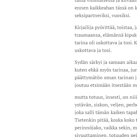
tässä vimmaisessa ja kiivaas
ennen kaikkeahan tässä on ky
seksipartneriksi, vuosiksi.
Kirjailija pyörittää, toistaa,
traumaansa, elämänsä kipukoh
tarina oli uskottava ja tosi.
uskottava ja tosi.
Sydän särkyi ja samaan aikaa
kuten ehkä myös tarinaa, ju
päättymätön oman tarinan ja
joutuu etsimään itsestään m
mutta totuus, insesti, on niii
ystävän, siskon, veljen, perh
joka salli tämän kaiken tapah
Tietenkin pitää, koska koko t
perinnöjako, vaikka sekin, m
sivuuttaminen, totuuden pei