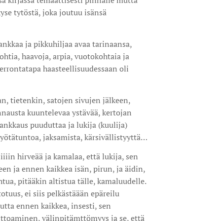
sa kirjassa temaattisesti pinnalle mutta
se tytöstä, joka joutuu isänsä
 jankkaa ja pikkuhiljaa avaa tarinaansa,
tia, haavoja, arpia, vuotokohtaia ja
 Kerrontatapa haasteellisuudessaan oli
n, tietenkin, satojen sivujen jälkeen,
nnausta kuuntelevaa ystävää, kertojan
nkkaus puuduttaa ja lukija (kuulija)
yötätuntoa, jaksamista, kärsivällistyyttä…
iiiin hirveää ja kamalaa, että lukija, sen
een ja ennen kaikkea isän, pirun, ja äidin,
tua, pitääkin altistua tälle, kamaluudelle.
otuus, ei siis pelkästäään epäreilu
utta ennen kaikkea, insesti, sen
ttoaminen, välinpitämttömyys ja se, että