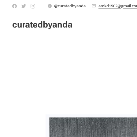
@curatedbyanda
amkd1902@gmail.c
curatedbyanda