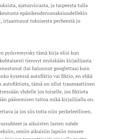
sista, ajatusvirrasta, ja tarpeesta tulla
oikeutusta epäoikeudenumaksiuudellekin
, irtaantunut toksisesta perheestä jo
n pyörremyrsky tämä kirja olisi kun
ökohtaisesti tiennyt myöskään kirjailijasta
nnostunut (tai halunnut googlettaa) kuin
onko kyseessä autofiktio vai fiktio, en ehkä
n autofiktiota, tämä on ollut traumaattinen
yessään yhdelle jos toiselle, jos fiktiota
ään pääsemisen taitoa mikä kirjailijalla on.
ttava ja jos siis totta niin perkeleellinen.
russuhteet ja aikuisten lasten suhde
eksiin, omiin aikuisiin lapsiin nousee