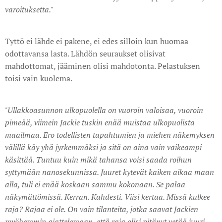
varoituksetta."
Tyttö ei lähde ei pakene, ei edes silloin kun huomaa
odottavansa lasta. Lähdön seuraukset olisivat
mahdottomat, jääminen olisi mahdotonta. Pelastuksen
toisi vain kuolema.
"Ullakkoasunnon ulkopuolella on vuoroin valoisaa, vuoroin
pimeää, viimein Jackie tuskin enää muistaa ulkopuolista
maailmaa. Ero todellisten tapahtumien ja miehen näkemyksen
välillä käy yhä jyrkemmäksi ja sitä on aina vain vaikeampi
käsittää. Tuntuu kuin mikä tahansa voisi saada roihun
syttymään nano­sekunnissa. Juuret kytevät kaiken aikaa maan
alla, tuli ei enää koskaan sammu kokonaan. Se palaa
näkymättömissä. Kerran. Kahdesti. Viisi kertaa. Missä kulkee
raja? Rajaa ei ole. On vain tilanteita, jotka saavat Jackien
myöhemmin ajattelemaan, että raja olisi pitänyt vetää juuri