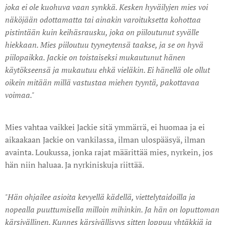
joka ei ole kuohuva vaan synkkä. Kesken hyväilyjen mies voi
näköjään odottamatta tai ainakin varoituksetta kohottaa
pistintään kuin keihäsrausku, joka on piiloutunut syvälle
hiekkaan. Mies piiloutuu tyyneytensä taakse, ja se on hyvä
piilopaikka. Jackie on toistaiseksi mukautunut hänen
käytökseensä ja mukautuu ehkä vieläkin. Ei hänellä ole ollut
oikein mitään millä vastustaa miehen tyyntä, pakottavaa
voimaa."
Mies vahtaa vaikkei Jackie sitä ymmärrä, ei huomaa ja ei
aikaakaan Jackie on vankilassa, ilman ulospääsyä, ilman
avainta. Loukussa, jonka rajat määrittää mies, nyrkein, jos
hän niin haluaa. Ja nyrkiniskuja riittää.
"Hän ohjailee asioita kevyellä kädellä, viettelytaidoilla ja
nopealla puuttumisella milloin mihinkin. Ja hän on loputtoman
kärsivällinen. Kunnes kärsivällisyys sitten loppuu yhtäkkiä ja