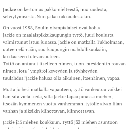
Jackie
on kertomus pakkomielteestä, nuoruudesta,
selviytymisestä. Niin ja kai rakkaudestakin.
On vuosi 1988, Soulin olympialaiset ovat kohta.
Jackie on maalaispikkukaupungin tyttö, juuri koulusta
valmistunut istuu junassa. Jackie on matkalla Tukholmaan,
uuteen elämään, suurkaupungin mahdollisuuksiin,
kirkkaaseen tulevaisuuteen.
Tyttö on antanut itselleen nimen, tuon, presidentin rouvan
nimen, jota " ympäröi keveyden ja röyhkeyden
tuulahdus."Jackie haluaa olla aikuinen, itsenäinen, vapaa.
Mutta jo heti matkalla vapauteen, tyttö vankeutuu vaikkei
hän sitä vielä tiedä, sillä Jackie tapaa junassa miehen,
itseään kymmenen vuotta vanhemman, tytölle aivan liian
vanhan ja siksikin kiihottavan, kiinnostavan.
Jackie jää miehen koukkuun. Tyttö jää miehen asuntoon