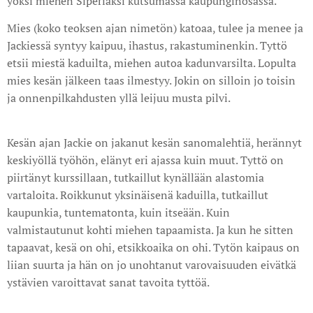
yöksi miehen Siperiaksi kutsumassa kaupunginosassa.
Mies (koko teoksen ajan nimetön) katoaa, tulee ja menee ja
Jackiessä syntyy kaipuu, ihastus, rakastuminenkin. Tyttö
etsii miestä kaduilta, miehen autoa kadunvarsilta. Lopulta
mies kesän jälkeen taas ilmestyy. Jokin on silloin jo toisin
ja onnenpilkahdusten yllä leijuu musta pilvi.
Kesän ajan Jackie on jakanut kesän sanomalehtiä, herännyt
keskiyöllä työhön, elänyt eri ajassa kuin muut. Tyttö on
piirtänyt kurssillaan, tutkaillut kynällään alastomia
vartaloita. Roikkunut yksinäisenä kaduilla, tutkaillut
kaupunkia, tuntematonta, kuin itseään. Kuin
valmistautunut kohti miehen tapaamista. Ja kun he sitten
tapaavat, kesä on ohi, etsikkoaika on ohi. Tytön kaipaus on
liian suurta ja hän on jo unohtanut varovaisuuden eivätkä
ystävien varoittavat sanat tavoita tyttöä.