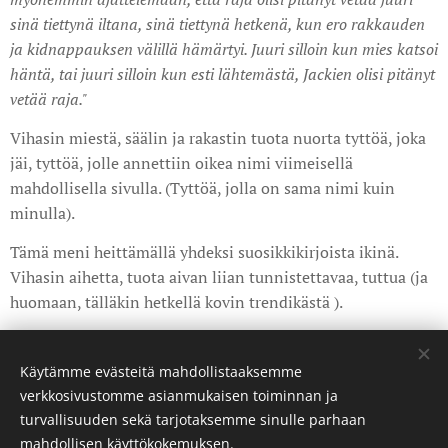
sinä tiettynä iltana, sinä tiettynä hetkenä, kun ero rakkauden
ja kidnappauksen välillä hämärtyi. Juuri silloin kun mies katsoi
häntä, tai juuri silloin kun esti lähtemästä, Jackien olisi pitänyt
vetää raja."
Vihasin miestä, säälin ja rakastin tuota nuorta tyttöä, joka
jäi, tyttöä, jolle annettiin oikea nimi viimeisellä
mahdollisella sivulla. (Tyttöä, jolla on sama nimi kuin
minulla).
Tämä meni heittämällä yhdeksi suosikkikirjoista ikinä.
Vihasin aihetta, tuota aivan liian tunnistettavaa, tuttua (ja
huomaan, tälläkin hetkellä kovin trendikästä ).
Share
Käytämme evästeitä mahdollistaaksemme
verkkosivustomme asianmukaisen toiminnan ja
turvallisuuden sekä tarjotaksemme sinulle parhaan
mahdollisen käyttökokemuksen.