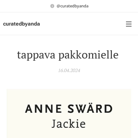
@curatedbyanda
curatedbyanda
tappava pakkomielle
16.04.2024