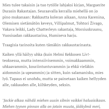
Mies tulee takaisin ja tuo tytölle lahjaksi kirjan, Marguerite
Durasin Rakastajan. Seuraavalla kerralla miehellä on jo
pino mukanaan: Rakkautta koleran aikaan, Anna Karenina,
Olemisen sietämätön keveys, Villipalmut, Tohtori Živago,
Vakava leikki, Lady Chatterleyn rakastaja, Morsiuskruunu,
Vuosisadan rakkaustarina, Humiseva harju.
Traagisia tarinoita kuten tämäkin rakkaustarinasta.
Kaiken yllä häilyy uhka (kuin Helmi Kekkosen Liv!-
teoksessa, mutta intensiivisemmin, voimakkaammin,
uhkaavammin, kouriintuntuvammin ja ehkä vieläkin
aidommin ja upeammin) ja sitten, kuin salamanisku, mies
lyö. Tapaus ei unohdu, mutta se painetaan kaiken hellyyden
alle, rakkauden alle, kiihkeyden, seksin.
"Jackie alkaa nähdä miehen uusin silmin vaikkei haluaisikaan.
Miehen tyynen pinnan alla on jotain muuta, jääkylmä meri,