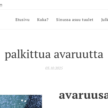
om
Etusivu
Kuka?
Sinussa asuu tuulet
Jul
palkittua avaruutta
03.10.2025
avaruus