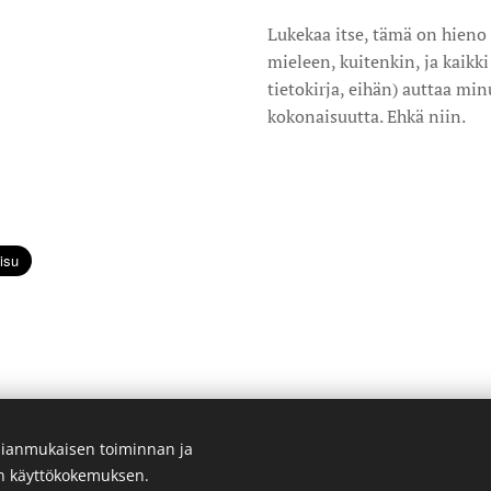
Lukekaa itse, tämä on hieno
mieleen, kuitenkin, ja kaikk
tietokirja, eihän) auttaa 
kokonaisuutta. Ehkä niin.
ianmukaisen toiminnan ja
©curatedbyanda. Kaikki oikeudet pidätetään.
en käyttökokemuksen.
Luotu
Webnodella
Evästeet