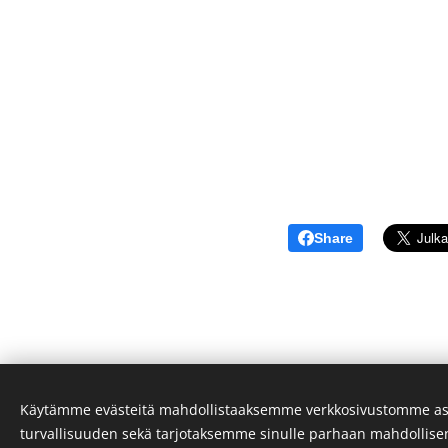
Share
Käytämme evästeitä mahdollistaaksemme verkkosivustomme as
turvallisuuden sekä tarjotaksemme sinulle parhaan mahdollis