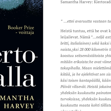
Samantha Harvey: Kiertorada
” …ettei avaruutta vastaan tul
Heistä tuntuu, että he ovat
leijailevat. Nämä ”…
neljä as
britti, italialainen) sekä kak
naista,yksi 28 000 kilometrin
koostuu seitsemästätoista yhte
mitään erikoista:he ovat vii
takapihalla. Maan mielettömä
kiitää, ja he ajelehtivat sen si
käsi toisen kantapäällä, kään
Päivät vilisevät. Heistä jokai
yhdeksän kuukautta painoton
turvoksissa, yhdeksän kuukau
kuukautta maata kohti tölliste