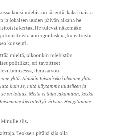
sessa kuusi miehistön jäsentä, kaksi naista
sta ja jokaisen uuden päivän aikana he
sitoista kertaa. He tulevat näkemään
a kuusitoista auringonlaskua, kuusitoista
pea konsepti.
mittää mieltä, olkoonkin miehistön
et politiikat, eri tavoitteet
 levittämisessä, ihmisarvon
mme yhtä. Ainakin toistaiseksi olemme yhtä.
 muuta kuin se, mitä käytämme uudelleen ja
 se on totuus. Meitä ei tulla jakamaan, koska
toistemme kierrätettyä virtsaa. Hengitämme
Minulle siis.
ttaja. Teoksen pitäisi siis olla