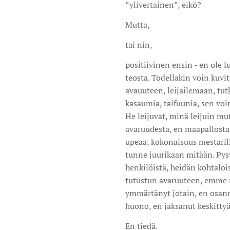
”ylivertainen”, eikö?
Mutta,
tai nin,
positiivinen ensin - en ole
teosta. Todellakin voin kuvi
avauuteen, leijailemaan, tu
kasaumia, taifuunia, sen vo
He leijuvat, minä leijuin mut
avaruudesta, en maapallosta 
upeaa, kokonaisuus mestaril
tunne juurikaan mitään. Pysyn
henkilöistä, heidän kohtalo
tutustun avaruuteen, emme 
ymmärtänyt jotain, en osannut
huono, en jaksanut keskittyä
En tiedä.