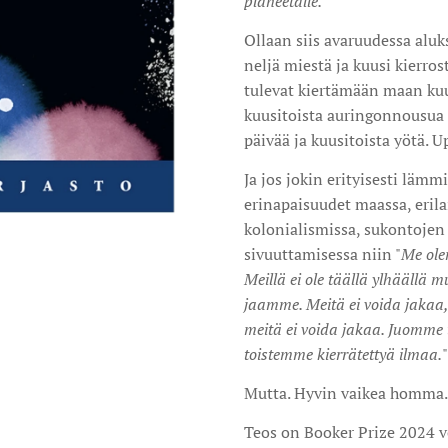
planeetalle.
"
Ollaan siis avaruudessa aluk
neljä miestä ja kuusi kierro
tulevat kiertämään maan kuu
kuusitoista auringonnousua j
päivää ja kuusitoista yötä. U
Ja jos jokin erityisesti läm
erinapaisuudet maassa, erilais
kolonialismissa, sukontojen
sivuuttamisessa niin "
Me ole
Meillä ei ole täällä ylhäällä
jaamme. Meitä ei voida jakaa,
meitä ei voida jakaa. Juomme 
toistemme kierrätettyä ilmaa.
"
Mutta. Hyvin vaikea homma. 
Teos on Booker Prize 2024 voi