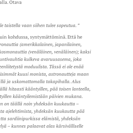
lla. Otava
e taistella vaan siihen tulee sopeutua. ”
 kuin kohdussa, syntymättöminä. Että he
tronauttia (amerikkalainen, japanilainen,
si kosmonauttia (venäläinen, venäläinen); kaksi
 tuntivauhtia kulkeva avaruusasema, joka
enliitetystä moduulista. Tässä ei ole enää
meisimmät kuusi monista, astronautteja maan
llä ja uskomattomalla takapihalla. Alus
sällä hitaasti kääntyillen, pää toisen lanteella,
tyillen kääntyilemistään päivien mukana.
nen on täällä noin yhdeksän kuukautta –
ta ajelehtimista, yhdeksän kuukautta pää
tta sardiinipurkissa elämistä, yhdeksän
lyä – kunnes palaavat alas kärsivälliselle