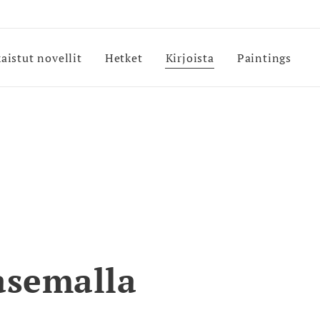
kaistut novellit
Hetket
Kirjoista
Paintings
asemalla