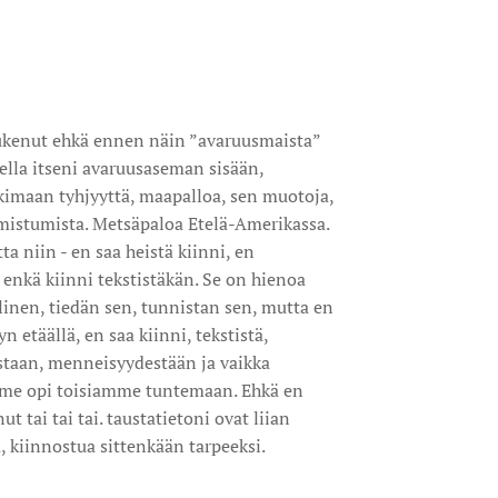
 lukenut ehkä ennen näin ”avaruusmaista”
tella itseni avaruusaseman sisään,
tkimaan tyhjyyttä, maapalloa, sen muotoja,
imistumista. Metsäpaloa Etelä-Amerikassa.
ta niin - en saa heistä kiinni, en
enkä kiinni tekstistäkän. Se on hienoa
linen, tiedän sen, tunnistan sen, mutta en
 etäällä, en saa kiinni, tekstistä,
istaan, menneisyydestään ja vaikka
me opi toisiamme tuntemaan. Ehkä en
 tai tai tai. taustatietoni ovat liian
, kiinnostua sittenkään tarpeeksi.