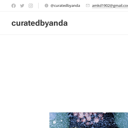
@curatedbyanda
amkd1902@gmail.c
curatedbyanda