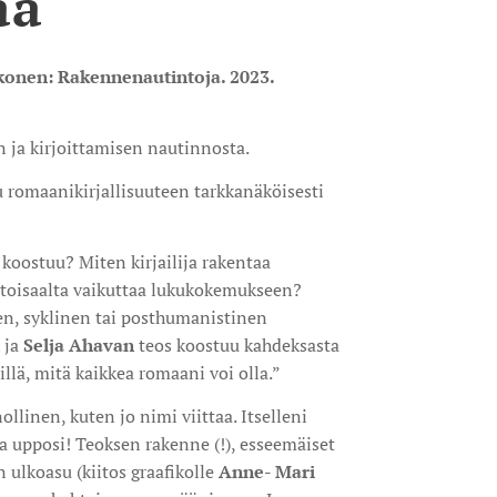
aa
konen: Rakennenautintoja. 2023.
 ja kirjoittamisen nautinnosta.
romaanikirjallisuuteen tarkkanäköisesti
koostuu? Miten kirjailija rakentaa
toisaalta vaikuttaa lukukokemukseen?
n, syklinen tai posthumanistinen
ja
Selja
Ahavan
teos koostuu kahdeksasta
sillä, mitä kaikkea romaani voi olla.”
ollinen, kuten jo nimi viittaa. Itselleni
ja upposi! Teoksen rakenne (!), esseemäiset
n ulkoasu (kiitos graafikolle
Anne- Mari