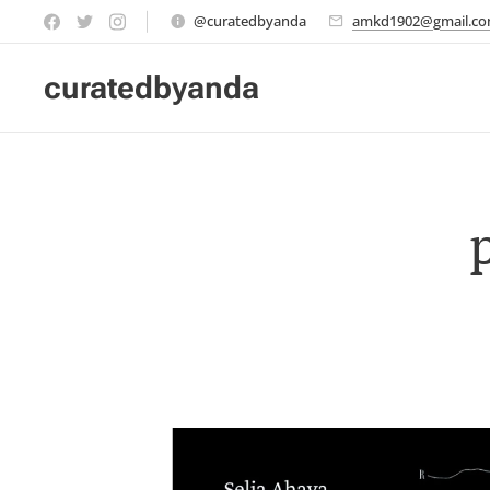
@curatedbyanda
amkd1902@gmail.c
curatedbyanda