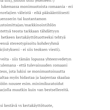
siis), jolloin olisi (edelleen?)
 lukemassa monimuotoista romaania - eri
enrelajien väleistä - eikä pääsääntöisesti
luensserin tai kustantamon
ustoimittajan/markkinointihlön
stettyä teosta tarkkaan tähdättyyn
 hetkeen kertakäyttötuotteeksi tehtyä
eensä stereotypisoitu kohderyhmä
jistykseni - ei siis teoksen viesti).
iveita - siis tämän lopussa yhteenvedetyn
tulemana - että tulevaisuuden romaani
 teos, jota lukisi se monimuotoisuutta
kaltaa myös hidastaa ja laajentaa skaalaa
kiöön nousee esim. minimikuratoidut
tarjolla muutkin kuin van bestsellereitä.
si kestävä vs kertakäyttötuote,