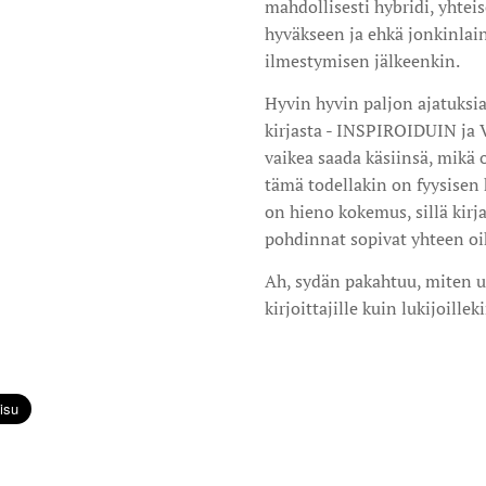
mahdollisesti hybridi, yhteis
hyväkseen ja ehkä jonkinlaine
ilmestymisen jälkeenkin.
Hyvin hyvin paljon ajatuksi
kirjasta - INSPIROIDUIN j
vaikea saada käsiinsä, mikä o
tämä todellakin on fyysisen
on hieno kokemus, sillä kirj
pohdinnat sopivat yhteen oi
Ah, sydän pakahtuu, miten up
kirjoittajille kuin lukijoillek