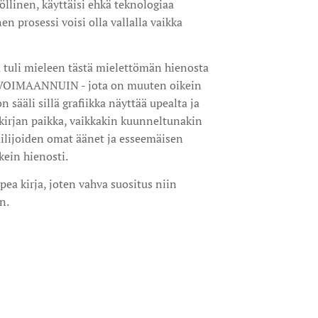
öllinen, käyttäisi ehkä teknologiaa
n prosessi voisi olla vallalla vaikka
a tuli mieleen tästä mielettömän hienosta
a VOIMAANNUIN - jota on muuten oikein
n sääli sillä grafiikka näyttää upealta ja
 kirjan paikka, vaikkakin kuunneltunakin
ailijoiden omat äänet ja esseemäisen
kein hienosti.
ea kirja, joten vahva suositus niin
in.