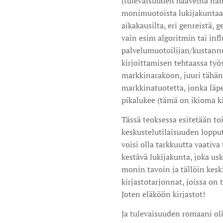
(tulevaisuuden haaveina nämä 
monimuotoista lukijakuntaa
aikakausilta, eri genreistä, g
vain esim algoritmin tai inf
palvelumuotoilijan/kustann
kirjoittamisen tehtaassa työ
markkinarakoon, juuri tähän
markkinatuotetta, jonka läp
pikalukee (tämä on ikioma kär
Tässä teoksessa esitetään to
keskustelutilaisuuden loppu
voisi olla tarkkuutta vaativa
kestävä lukijakunta, joka us
monin tavoin ja tällöin kes
kirjastotarjonnat, joissa on 
Joten eläköön kirjastot!
Ja tulevaisuuden romaani oli