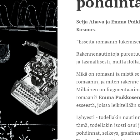
pohdint
Selja Ahava ja Emma Puik
Kosmos
.
”Esseitä romaanin lukemisen
Rakennenautintoja pureutuu 
ja täsmällisesti, mutta ilolla.
Mikä on romaani ja mistä se 
romaanin, ja miten rakenne 
Millainen on fragmentaarine
romaani?
Emma Puikkosen
esseestä, joissa leikitellään 
Lyhyesti - todellakin nautinn
tämä, todellakin isosti osui 
pohdinnat, selkeys, graafine