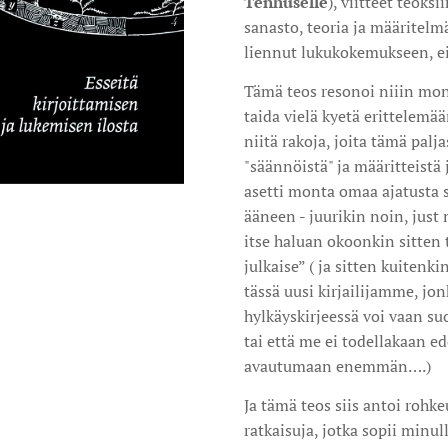
Tenhuselle
), viitteet teok
sanasto, teoria ja määritelmä
liennut lukukokemukseen, ei
Tämä teos resonoi niiin mone
taida vielä kyetä erittelemään
niitä rakoja, joita tämä palja
"säännöistä" ja määritteistä j
asetti monta omaa ajatusta s
ääneen - juurikin noin, just 
itse haluan okoonkin sitten 
julkaise” ( ja sitten kuitenki
tässä uusi kirjailijamme, jo
hylkäyskirjeessä voi vaan su
tai että me ei todellakaan e
avautumaan enemmän….)
Ja tämä teos siis antoi rohk
ratkaisuja, jotka sopii minu