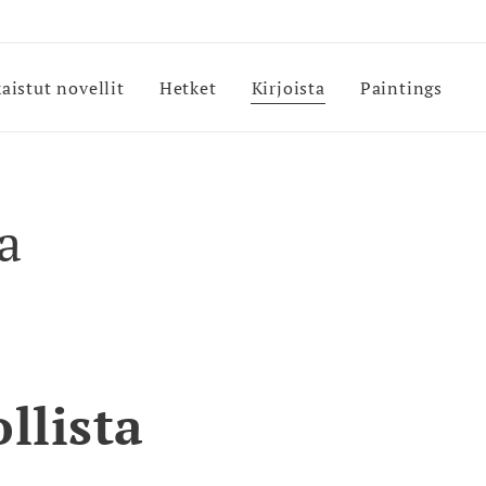
kaistut novellit
Hetket
Kirjoista
Paintings
a
llista