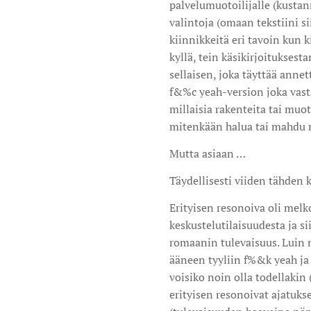
palvelumuotoilijalle (kustan
valintoja (omaan tekstiini si
kiinnikkeitä eri tavoin kun 
kyllä, tein käsikirjoituksest
sellaisen, joka täyttää anne
f&%c yeah-version joka vasta
millaisia rakenteita tai muo
mitenkään halua tai mahdu 
Mutta asiaan …
Täydellisesti viiden tähden k
Erityisen resonoiva oli melk
keskustelutilaisuudesta ja si
romaanin tulevaisuus. Luin
ääneen tyyliin f%&k yeah ja j
voisiko noin olla todellakin 
erityisen resonoivat ajatu