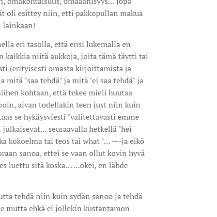
siin, omakohtaisuus, omaäänisyys… Jopa
t oli esittey niin, etti pakkopullan makua
 lainkaan!
lla eri tasolla, että ensi lukemalla en
 kaikkia niitä aukkoja, joita tämä täytti tai
sti (erityisesti omasta kirjoittamista ja
a mitä "saa tehdä" ja mitä "ei saa tehdä" ja
iihen kohtaan, että tekee mieli huutaa
noin, aivan todellakin teen just niin kuin
taas se hykäysviesti "valitettavasti emme
n julkaisevat… seuraavalla hetkellä "hei
nka kokoelma tai teos tai what "… —-ja eikö
oraan sanoa, ettei se vaan ollut kovin hyvä
des luettu sitä koska… …okei, en lähde
eutta tehdä niin kuin sydän sanoo ja tehdä
lle mutta ehkä ei jollekin kustantamon