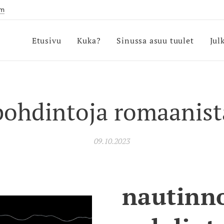
om
Etusivu
Kuka?
Sinussa asuu tuulet
Jul
pohdintoja romaanist
09.10.2023
nautinno