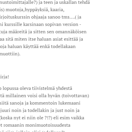
nustoimittajalle?) ja teen ja uskallan tehdä
is) muotoja,hyppäyksiä, kaaria,
kirjoituskurssin ohjaaja sanoo tms….( ja
ani kurssille karsinaan sopivan version -
ttuja määreitä ja sitten sen omannäköisen
a sitä miten itse haluan asiat esittää ja
toja haluan käyttää enkä todellakaan
muottiin).
irja!
o lopussa oleva tiivistelmä yhdestä
itä millainen voisi olla hyvän (toivottavan)
 niitä sanoja ja kommentoin lukemaani
uuri noin ja todellakin ja just noin ja
(koska nyt ei niin ole ?!?) eli esim vaikka
kset romaanin monimuotoisuudesta