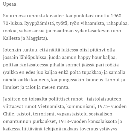
Upeaa!
Suurin osa runoista kuvailee kaupunkilaistunutta 1960-
70-lukua. Ryyppäämistä, työtä, työn vihaamista, rahapulaa,
röökiä, vähäosaosia (ja maailman sydäntäsärkevin runo
Kallesta ja Maggista).
Jotenkin tuntuu, että näitä lukiessa olisi pitänyt olla
jossain lähiöpubissa, juoda aamun happy hour kaljaa,
polttaa räntäsateessa pihalla sormet jäässä pari röökiä
(vaikka en edes juo kaljaa enkä polta tupakkaa) ja samalla
nähdä kaikki kauneus, kaupungissakin kauneus. Linnut ja
ihmiset ja talot ja meren ranta.
Ja sitten on toisaalta poliittiset runot - taistolaisuuteen
viittaavat runot Vietnamista, kommunismi, 1973- vuoden
Chile, taistot, terrorismi, vapaustaistelu sosiaalisen
omantunnon purkaukset, 1918-vuoden kansalaissota ja
kaikessa liittävänä tekijänä rakkaus toveruus ystävyys