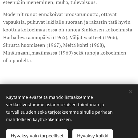
eteenpäin meneminen, rauha, tulevaisuus.
Modernit runot ennakoivat proosarunoutta, ottavat
vapauksia, puhuvat lukijalle suoraan ja rakastin tätä hyvin
koottua kokoelmaa jossa oli runoja Sinkkosen kokoelmista
Harhaileva aamupäivä (1965), Väljät vaatteet (1966),
Sinusta huomiseen (1967), Meitä kohti (1968),
Minä,maani,maailmassa (1969) sekä runoja kokoelmien
ulkopuolelta.
Share
Käytämme evästeitä mahdollistaaksemme
verkkosivustomme asianmukaisen toiminnan ja
turvallisuuden sekä tarjotaksemme sinulle parhaan
mahdollisen käyttökokemuksen.
©curatedbyanda. Kaikki oikeudet pidätetään.
Hyväksy vain tarpeelliset
Hyväksy kaikki