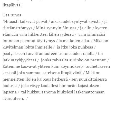
iltapäivää."
Osa runoa:
"Hitaasti kulkevat päivät / aikakaudet syntyvät kivistä / ja
riittämättömyys./ Minä synnyin Sinussa / ja elin / kyeten
elämään vain liikkeittesi läheisyydessä / vain silmissäsi
jonne on paennut täyttymys / ja matkojen alku. / Mikä on
kuvitelman lohtu ihmiselle / ja itku joka puhkeaa /
päätyäkseen toivottomuuteen tietoisuuden rajalla / tai
jatkuu tyhjyydessä / jonka taivaalta aurinko on paennut. /
Kätemme kasvavat yhteen kuin köynnökset/ tuuhetakseen
kesässä joka sammuu sateisena iltapäivänä. / Mikä on
menneitten ilojen kaipaus hetkessä / sen puuskittaisessa
laulussa / joka väsyy kaulallesi himmeän kajastuksen
lapsena / tai hukkuu sanoma hiuksiesi laskemattomaan
avaruuteen…"