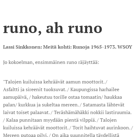
runo, ah runo
Lassi Sinkkonen: Meitä kohti: Runoja 1965-1973. WSOY
Jo kokoelman, ensimmäinen runo räjäyttää:
"Talojen kuiluissa kehräävät aamun moottorit. /
Asfaltti ja sireenit tuoksuvat. / Kaupungissa harhailee
aamupäivä, / hakeutuu torille ostaa tomaatin/ haukkaa
palan/ kurkkua ja sukeltaa mereen. / Satamasta lähtevät
laivat toiset palaavat. / Teräshämähäkki nokkii lastiruumia.
/ Kalaa punnitaan myydään pientä vilppiä. / Talojen
kuiluissa kehräävät moottorit. / Torit haihtuvat aurinkoon. /
Mereen putoaa pilvi. / On aika suunnitella täydellistä