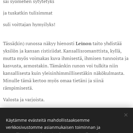
sai syömehen sytytetyks
ja tuskatkin tulisimmat
suli voittajan hymyilyks!
Tässä(kin) runossa näkyy hienosti
Leinon
taito yhdistää
yksilön ja kansan ristiriidat. Kansallisromanttista, kyllä,
mutta myös voimakas kuva ihmisestä, ihmisen tunnoista ja
kasvusta, armostakin. Tämänkin runon voi tulkita niin
kansallisesta kuin yleisinhimmillisestäkin näkökulmasta.
Minulle tämä kertoo myös omaa tietäni ja siinä
rämpimisestä.
Valosta ja varjoista.
Share
Käytämme evästeitä mahdollistaaksemme
verkkosivustomme asianmukaisen toiminnan ja