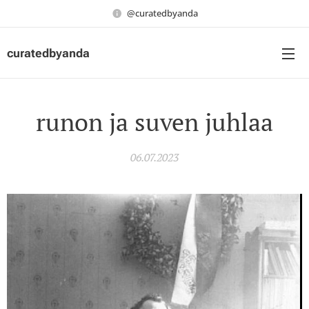
@curatedbyanda
curatedbyanda
runon ja suven juhlaa
06.07.2023