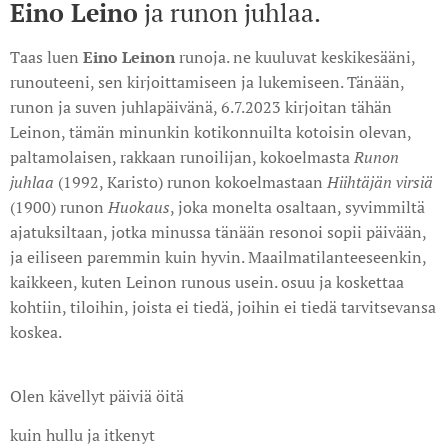
Eino Leino
ja runon juhlaa.
Taas luen
Eino Leinon
runoja. ne kuuluvat keskikesääni,
runouteeni, sen kirjoittamiseen ja lukemiseen. Tänään,
runon ja suven juhlapäivänä, 6.7.2023 kirjoitan tähän
Leinon, tämän minunkin kotikonnuilta kotoisin olevan,
paltamolaisen, rakkaan runoilijan, kokoelmasta
Runon
juhlaa
(1992, Karisto) runon kokoelmastaan
Hiihtäjän virsiä
(1900) runon
Huokaus
, joka monelta osaltaan, syvimmiltä
ajatuksiltaan, jotka minussa tänään resonoi sopii päivään,
ja eiliseen paremmin kuin hyvin. Maailmatilanteeseenkin,
kaikkeen, kuten Leinon runous usein. osuu ja koskettaa
kohtiin, tiloihin, joista ei tiedä, joihin ei tiedä tarvitsevansa
koskea.
Olen kävellyt päiviä öitä
kuin hullu ja itkenyt