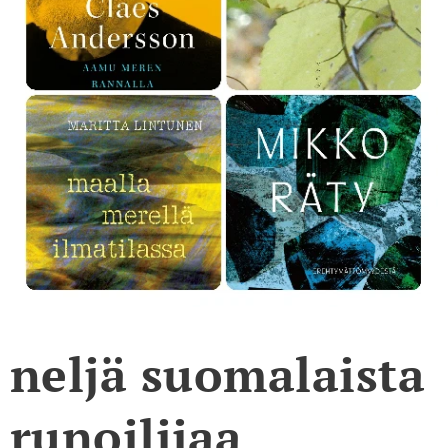
neljä suomalaista
runoilijaa