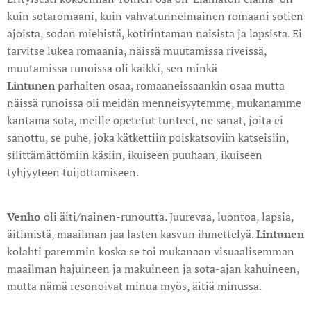
kuin sotaromaani, kuin vahvatunnelmainen romaani sotien
ajoista, sodan miehistä, kotirintaman naisista ja lapsista. Ei
tarvitse lukea romaania, näissä muutamissa riveissä,
muutamissa runoissa oli kaikki, sen minkä
Lintunen
parhaiten osaa, romaaneissaankin osaa mutta
näissä runoissa oli meidän menneisyytemme, mukanamme
kantama sota, meille opetetut tunteet, ne sanat, joita ei
sanottu, se puhe, joka kätkettiin poiskatsoviin katseisiin,
silittämättömiin käsiin, ikuiseen puuhaan, ikuiseen
tyhjyyteen tuijottamiseen.
Venho
oli äiti/nainen-runoutta. Juurevaa, luontoa, lapsia,
äitimistä, maailman jaa lasten kasvun ihmettelyä.
Lintunen
kolahti paremmin koska se toi mukanaan visuaalisemman
maailman hajuineen ja makuineen ja sota-ajan kahuineen,
mutta nämä resonoivat minua myös, äitiä minussa.