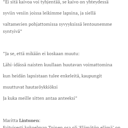
”Ei sitä kaivoa voi tyhjentää, se kaivo on yhteydessä
syviin vesiin joissa leikimme lapsina, ja siellä
valtamerien pohjattomissa syvyyksissä lentounemme
syntyivä”
”Ja se, että mikään ei koskaan muutu:
Lähi-idässä naisten kuullaan huutavan voimattomina
kun heidän lapsistaan tulee enkeleitä, kaupungit
muuttuvat hautaröykkiöksi
Ja kuka meille sitten antaa anteeksi”
Maritta
Lintunen
:
Erityisesti kokoelman Toinen osa oli 'Elämätön elämä" on