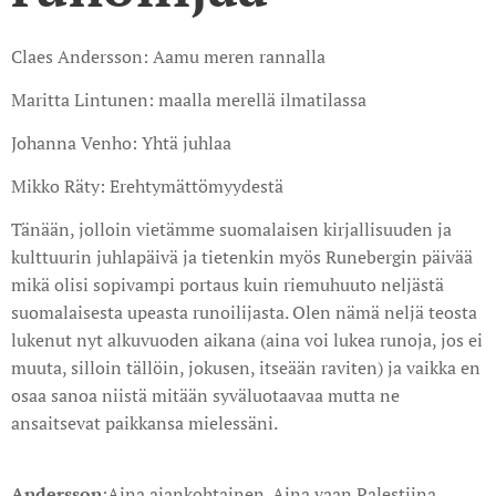
Claes Andersson: Aamu meren rannalla
Maritta Lintunen: maalla merellä ilmatilassa
Johanna Venho: Yhtä juhlaa
Mikko Räty: Erehtymättömyydestä
Tänään, jolloin vietämme suomalaisen kirjallisuuden ja
kulttuurin juhlapäivä ja tietenkin myös Runebergin päivää
mikä olisi sopivampi portaus kuin riemuhuuto neljästä
suomalaisesta upeasta runoilijasta. Olen nämä neljä teosta
lukenut nyt alkuvuoden aikana (aina voi lukea runoja, jos ei
muuta, silloin tällöin, jokusen, itseään raviten) ja vaikka en
osaa sanoa niistä mitään syväluotaavaa mutta ne
ansaitsevat paikkansa mielessäni.
Andersson
:Aina ajankohtainen. Aina vaan Palestiina,