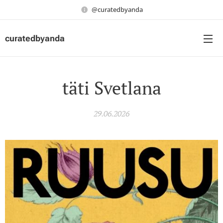
@curatedbyanda
curatedbyanda
täti Svetlana
29.06.2026