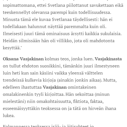
sopimattomana, ettei Svetlana piilottanut savukettaan eikä
teeskennellyt olevansa parempi kuin todellisuudessa.
Minusta tämä ele kuvaa Svetlanaa täydellisesti: hän ei
todellakaan halunnut näyttää paremmalta kuin oli.
Ilmeisesti juuri tämä ominaisuus ärsytti kaikkia sukulaisia.
Heidän silmissään hän oli villikko, jota oli mahdotonta
kesyttää."
Oksana Vasjakinan
kolmas teos, jonka luen.
Vasjakinasta
on tullut ehdoton suosikkini, tämänkin juuri ilmestyneen
luin heti kun sain käsiini vaikka yleensä välttelen
trendeissä kulkevia kirjoja (ainakin jonkin aikaa). Mutta,
edelleen ihastuttaa
Vasjakinan
omintakeinen
omalakinenkin tyyli kirjoittaa. Hän sekoittaa (minun
mielestäni) niin omakohtaisuutta, fiktiota, faktaa,
esseemäisyyttäkin teoksessa on ja tätä on hirveän ihana
lukea.
Kolmannessa teoksessa isää- ja äitisuhteet jo