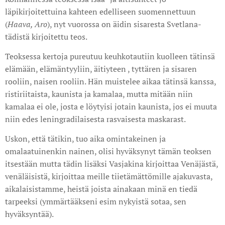
läpikirjoitettuina kahteen edelliseen suomennettuun
(
Haava, Aro
), nyt vuorossa on äidin sisaresta Svetlana-
tädistä kirjoitettu teos.
Teoksessa kertoja pureutuu keuhkotautiin kuolleen tätinsä
elämään, elämäntyyliin, äitiyteen , tyttären ja sisaren
rooliin, naisen rooliin. Hän muistelee aikaa tätinsä kanssa,
ristiriitaista, kaunista ja kamalaa, mutta mitään niin
kamalaa ei ole, josta e löytyisi jotain kaunista, jos ei muuta
niin edes leningradilaisesta rasvaisesta maskarast.
Uskon, että tätikin, tuo aika omintakeinen ja
omalaatuinenkin nainen, olisi hyväksynyt tämän teoksen
itsestään mutta tädin lisäksi Vasjakina kirjoittaa Venäjästä,
venäläisistä, kirjoittaa meille tiietämättömille ajakuvasta,
aikalaisistamme, heistä joista ainakaan minä en tiedä
tarpeeksi (ymmärtääkseni esim nykyistä sotaa, sen
hyväksyntää).