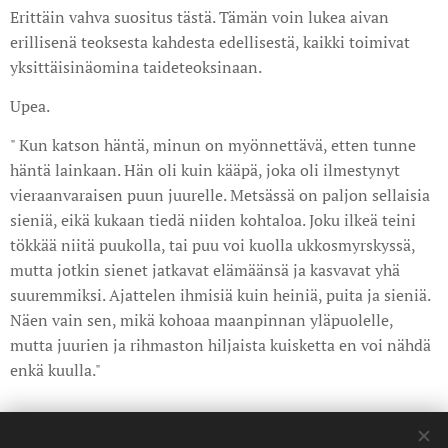
Erittäin vahva suositus tästä. Tämän voin lukea aivan
erillisenä teoksesta kahdesta edellisestä, kaikki toimivat
yksittäisinäomina taideteoksinaan.
Upea.
" Kun katson häntä, minun on myönnettävä, etten tunne
häntä lainkaan. Hän oli kuin kääpä, joka oli ilmestynyt
vieraan­varaisen puun juurelle. Metsässä on paljon sellaisia
sieniä, eikä kukaan tiedä niiden kohtaloa. Joku ilkeä teini
tökkää niitä puukolla, tai puu voi kuolla ukkosmyrskyssä,
mutta jotkin sienet jatkavat elämäänsä ja kasvavat yhä
suuremmiksi. Ajattelen ihmisiä kuin heiniä, puita ja sieniä.
Näen vain sen, mikä kohoaa maanpinnan yläpuolelle,
mutta juurien ja rihmaston hiljaista kuisketta en voi nähdä
enkä kuulla."