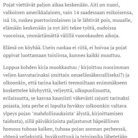
Pojat viettävät paljon aikaa keskenään. Äiti on nuori,
valkoinen amerikkalainen, vain 14 saadessaan esikoisensa,
isä 16, ruskea puertoricolainen ja le lähtivät pois, muualle,
elämään keskenään ja nyt äiti tekee työtä, oudoissa
vuoroissa, ymmärtämättä välillä vuorokauden aikoja.
Elämä on köyhää. Usein ruokaa ei riitä, ei hoivaa ja pojat
oppivat luottamaan toisiinsa, kunnes kaikki muuttuu.
Loppua kohden kirja muokkautuu / kirjoittuu nuorimman
veljen kasvutarinaksi (osittain omaelämäkerralliseksi?) ja
olkoonkin, että tarina kaiketi teemoiltaan enimmäkseen
koskettelee köyhyyttä, veljeyttä, ulkopuolisuutta,
erilaisuutta, se kasvaa kauniisti väkevästi rajusti tarinaksi
pojasta, jota perhe ei lopulta hyväksy (olkoonkin valtava
ylpeys pojan "mahdollisuuksista" älystä, kirjoittamisen
taidosta), sillä päiväkirjoista paljastunut häpeällinen
homous tuhoaa kaiken, tuhoaa pojan aseman perheessä,
yhtenä veljeksistä, hyväksyttynä ja teinipoika lähetetään