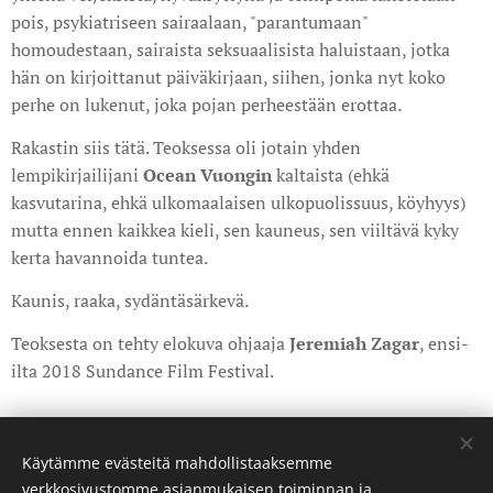
pois, psykiatriseen sairaalaan, "parantumaan"
homoudestaan, sairaista seksuaalisista haluistaan, jotka
hän on kirjoittanut päiväkirjaan, siihen, jonka nyt koko
perhe on lukenut, joka pojan perheestään erottaa.
Rakastin siis tätä. Teoksessa oli jotain yhden
lempikirjailijani
Ocean
Vuongin
kaltaista (ehkä
kasvutarina, ehkä ulkomaalaisen ulkopuolissuus, köyhyys)
mutta ennen kaikkea kieli, sen kauneus, sen viiltävä kyky
kerta havannoida tuntea.
Kaunis, raaka, sydäntäsärkevä.
Teoksesta on tehty elokuva ohjaaja
J
eremiah Zagar
, ensi-
ilta 2018 Sundance Film Festival.
Share
Käytämme evästeitä mahdollistaaksemme
verkkosivustomme asianmukaisen toiminnan ja