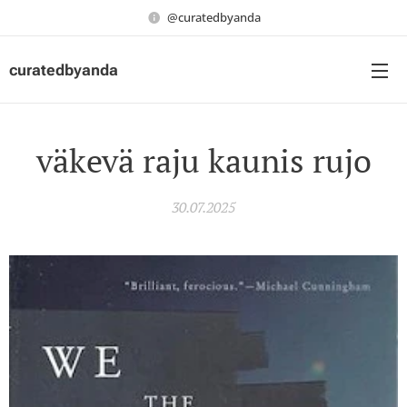
@curatedbyanda
curatedbyanda
väkevä raju kaunis rujo
30.07.2025