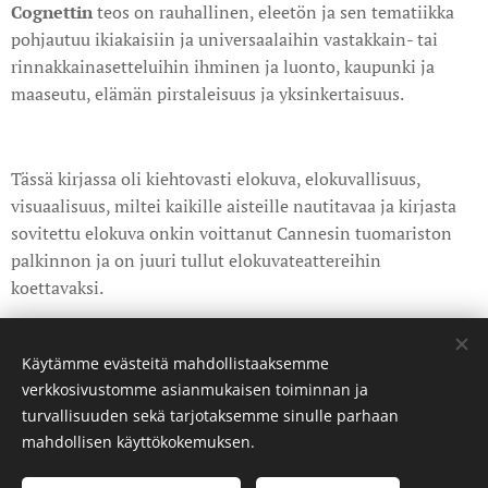
Cognettin
teos on rauhallinen, eleetön ja sen tematiikka
pohjautuu ikiakaisiin ja universaalaihin vastakkain- tai
rinnakkainasetteluihin ihminen ja luonto, kaupunki ja
maaseutu, elämän pirstaleisuus ja yksinkertaisuus.
Tässä kirjassa oli kiehtovasti elokuva, elokuvallisuus,
visuaalisuus, miltei kaikille aisteille nautitavaa ja kirjasta
sovitettu elokuva onkin voittanut Cannesin tuomariston
palkinnon ja on juuri tullut elokuvateattereihin
koettavaksi.
Share
Käytämme evästeitä mahdollistaaksemme
verkkosivustomme asianmukaisen toiminnan ja
turvallisuuden sekä tarjotaksemme sinulle parhaan
mahdollisen käyttökokemuksen.
©curatedbyanda. Kaikki oikeudet pidätetään.