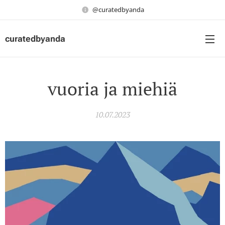
@curatedbyanda
curatedbyanda
vuoria ja miehiä
10.07.2023