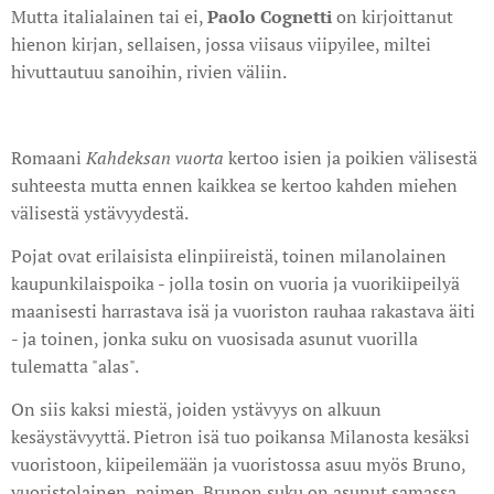
Mutta italialainen tai ei,
Paolo Cognetti
on kirjoittanut
hienon kirjan, sellaisen, jossa viisaus viipyilee, miltei
hivuttautuu sanoihin, rivien väliin.
Romaani
Kahdeksan vuorta
kertoo isien ja poikien välisestä
suhteesta mutta ennen kaikkea se kertoo kahden miehen
välisestä ystävyydestä.
Pojat ovat erilaisista elinpiireistä, toinen milanolainen
kaupunkilaispoika - jolla tosin on vuoria ja vuorikiipeilyä
maanisesti harrastava isä ja vuoriston rauhaa rakastava äiti
- ja toinen, jonka suku on vuosisada asunut vuorilla
tulematta "alas".
On siis kaksi miestä, joiden ystävyys on alkuun
kesäystävyyttä. Pietron isä tuo poikansa Milanosta kesäksi
vuoristoon, kiipeilemään ja vuoristossa asuu myös Bruno,
vuoristolainen, paimen. Brunon suku on asunut samassa