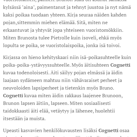
kylsässä "aina", paimentanut ja tehnyt juustoa ja nyt nämä
kaksi poikaa tuodaan yhteen. Kirja seuraa näiden kahden
pojan,sittemmin miehen elämää. Sitä, miten ne
erkaantuvat ja yhtyvät jopa yhteiseen vuoristomökkiin.
Miten Brunosta tulee Pietrolle kuin isoveli, ehkä myös
lopulta se poika, se vuoristolaispoika, jonka isä toivoi.
Kirjassa on hieno kehityskaari niin isä-poikasuhteelle kuin
poika-poika-ystävyyssuhteelle. Myös äitisuhteen
Cognetti
kuvaa todenoloisesti. Äiti säilyy pojan elmässä ja äidin
laajaan sydämeen mahtuu niin vähävaraiset perheet ja
neuvoloiden lapsiperheet ja tietenkin myös Bruno.
Cognetti
kuvaa miten äidin rakkaus laajenee Brunoon,
Brunon lapsen äitiin, lapseen. Miten sosiaalisesti
taidokkaasti äiti elää, vetäytyy ja lähenee, huolehtii
itsestään ja muista.
Upeasti kasvavien henkilökuvausten lisäksi
Cognetti
osaa