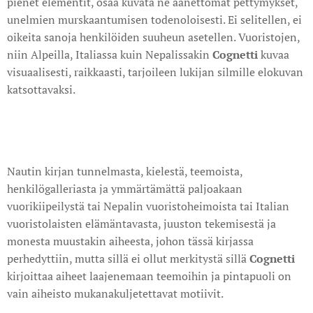
pienet elementit, osaa kuvata ne äänettömät pettymykset,
unelmien murskaantumisen todenoloisesti. Ei selitellen, ei
oikeita sanoja henkilöiden suuheun asetellen. Vuoristojen,
niin Alpeilla, Italiassa kuin Nepalissakin
Cognetti
kuvaa
visuaalisesti, raikkaasti, tarjoileen lukijan silmille elokuvan
katsottavaksi.
Nautin kirjan tunnelmasta, kielestä, teemoista,
henkilögalleriasta ja ymmärtämättä paljoakaan
vuorikiipeilystä tai Nepalin vuoristoheimoista tai Italian
vuoristolaisten elämäntavasta, juuston tekemisestä ja
monesta muustakin aiheesta, johon tässä kirjassa
perhedyttiin, mutta sillä ei ollut merkitystä sillä
Cognetti
kirjoittaa aiheet laajenemaan teemoihin ja pintapuoli on
vain aiheisto mukanakuljetettavat motiivit.