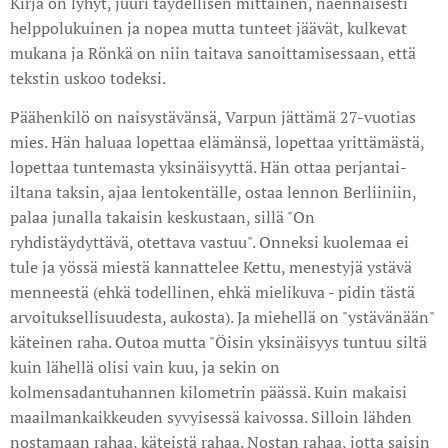
Kirja on lyhyt, juuri täydellisen mittainen, näennäisesti
helppolukuinen ja nopea mutta tunteet jäävät, kulkevat
mukana ja Rönkä on niin taitava sanoittamisessaan, että
tekstin uskoo todeksi.
Päähenkilö on naisystävänsä, Varpun jättämä 27-vuotias
mies. Hän haluaa lopettaa elämänsä, lopettaa yrittämästä,
lopettaa tuntemasta yksinäisyyttä. Hän ottaa perjantai-
iltana taksin, ajaa lentokentälle, ostaa lennon Berliiniin,
palaa junalla takaisin keskustaan, sillä "On
ryhdistäydyttävä, otettava vastuu". Onneksi kuolemaa ei
tule ja yössä miestä kannattelee Kettu, menestyjä ystävä
menneestä (ehkä todellinen, ehkä mielikuva - pidin tästä
arvoituksellisuudesta, aukosta). Ja miehellä on "ystävänään"
käteinen raha. Outoa mutta "Öisin yksinäisyys tuntuu siltä
kuin lähellä olisi vain kuu, ja sekin on
kolmensadantuhannen kilometrin päässä. Kuin makaisi
maailmankaikkeuden syvyisessä kaivossa. Silloin lähden
nostamaan rahaa, käteistä rahaa. Nostan rahaa, jotta saisin