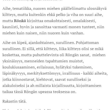
Aihe, tematiikka, nuoren miehen päälleliimattu ulosnäkyvä
kiltteys, mutta kuitenkin ehkä pelko ja viha on suuri aihe,
mutta
Rönkä
kirjoittaa omakohtaisesti, omalakisesti,
kauniisti, hyvin ja sanoittaa varmasti monen tunteet, niin
miehen kuin naisen, niin nuoren kuin vanhan.
Aihe on kipeä, ajankohtainen, surullinen. Pohjattoman
surullinen. Ei sillä, että kiltteys, liika kiltteys olisi se mikä
koskettaa, mutta puhuttelevinta oli Röngän sanat, miehen
yksinäisyys, menneiden tapahtumien muistot,
koulukiusaaminen, erilaisuus, hylätyksi tukeminen,
läpinäkyvyys, merkityksettömyys, irrallisuus - kaikki aiheita,
jotka kiinnostavat, kiehtovat, saavat surulliseksi ja
alakuloiseksi ja ah millaista kirjallisuutta, kirjoittamisen
taikaa tässä Röngän upeassa teoksessa on.
Rakastin tätä.